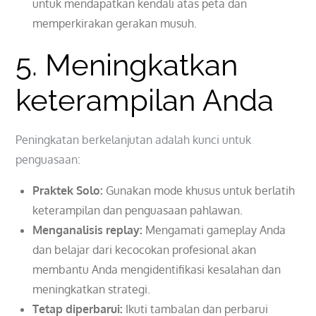
untuk mendapatkan kendali atas peta dan
memperkirakan gerakan musuh.
5. Meningkatkan
keterampilan Anda
Peningkatan berkelanjutan adalah kunci untuk
penguasaan:
Praktek Solo:
Gunakan mode khusus untuk berlatih
keterampilan dan penguasaan pahlawan.
Menganalisis replay:
Mengamati gameplay Anda
dan belajar dari kecocokan profesional akan
membantu Anda mengidentifikasi kesalahan dan
meningkatkan strategi.
Tetap diperbarui:
Ikuti tambalan dan perbarui