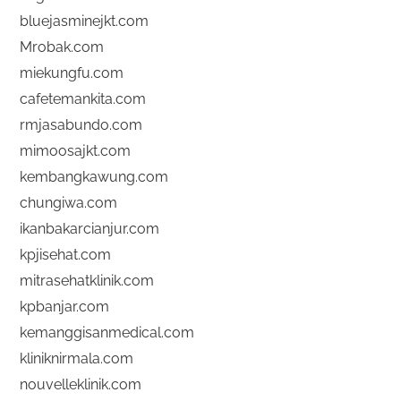
bluejasminejkt.com
Mrobak.com
miekungfu.com
cafetemankita.com
rmjasabundo.com
mimoosajkt.com
kembangkawung.com
chungiwa.com
ikanbakarcianjur.com
kpjisehat.com
mitrasehatklinik.com
kpbanjar.com
kemanggisanmedical.com
kliniknirmala.com
nouvelleklinik.com