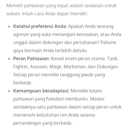
Memilih pahlawan yang tepat adalah landasan untuk
sukses. Inilah cara Anda dapat memilih:
Ketahui preferensi Anda:
Apakah Anda seorang
agresor yang suka menangani kerusakan, atau Anda
unggul dalam dukungan dan pertahanan? Pahami
gaya bermain Anda terlebih dahulu.
Peran Pahlawan:
Kenali enam peran utama: Tank,
Fighter, Assassin, Mage, Marksman, dan Dukungan.
Setiap peran memiliki tanggung jawab yang
berbeda.
Kemampuan beradaptasi:
Memiliki kolam
pahlawan yang fleksibel membantu. Master
setidaknya satu pahlawan dalam setiap peran untuk
memenuhi kebutuhan tim Anda selama
pertandingan yang berbeda.