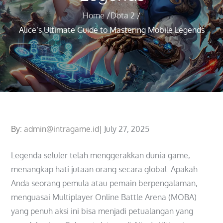
Home
Dota 2
Alice’s Ultimate Guide to Mastering Mobile Legends
Posted
By:
admin@intragame.id
July 27, 2025
on
Legenda seluler telah menggerakkan dunia game,
menangkap hati jutaan orang secara global. Apakah
Anda seorang pemula atau pemain berpengalaman,
menguasai Multiplayer Online Battle Arena (MOBA)
yang penuh aksi ini bisa menjadi petualangan yang