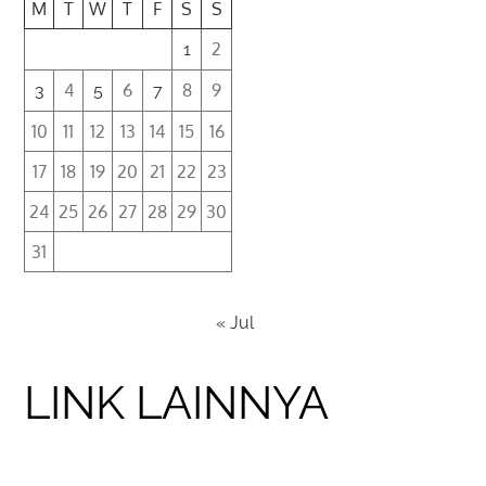
M
T
W
T
F
S
S
2
1
4
6
8
9
3
5
7
10
11
12
13
14
15
16
17
18
19
20
21
22
23
24
25
26
27
28
29
30
31
« Jul
LINK LAINNYA