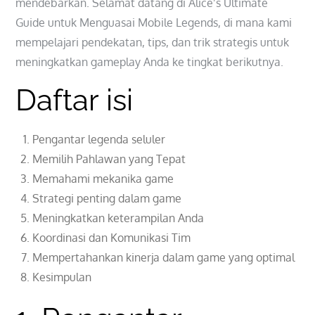
mendebarkan. Selamat datang di Alice’s Ultimate
Guide untuk Menguasai Mobile Legends, di mana kami
mempelajari pendekatan, tips, dan trik strategis untuk
meningkatkan gameplay Anda ke tingkat berikutnya.
Daftar isi
Pengantar legenda seluler
Memilih Pahlawan yang Tepat
Memahami mekanika game
Strategi penting dalam game
Meningkatkan keterampilan Anda
Koordinasi dan Komunikasi Tim
Mempertahankan kinerja dalam game yang optimal
Kesimpulan