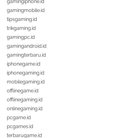
gamingiphone.id
gamingmobile.id
tipsgaming.id
trikgaming.id
gamingpc.id
gamingandroid.id
gamingterbaru.id
iphonegame.id
iphonegaming.id
mobilegaming.id
offlinegame.id
offlinegaming.id
onlinegaming.id
pcgame.id
pcgames.id
terbarugame.id