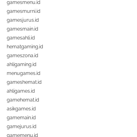
gamesmenu.id
gamesmurni.id
gamesjurus.id
gamesmain.id
gamesahli.id
hematgaming.id
gameszona.id
ahligaming.id
menugames.id
gameshemat.id
ahligames.id
gamehemat.id
asikgames.id
gamemain.id
gamejurus.id
gamemenu.id