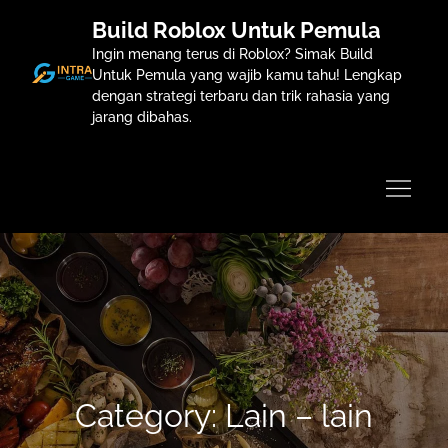
Skip
Build Roblox Untuk Pemula
to
Ingin menang terus di Roblox? Simak Build
content
Untuk Pemula yang wajib kamu tahu! Lengkap
dengan strategi terbaru dan trik rahasia yang
jarang dibahas.
Category:
Lain – lain