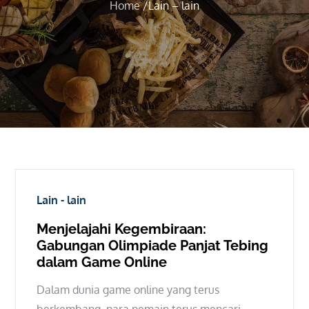
Home
Lain – lain
Lain - lain
Menjelajahi Kegembiraan:
Gabungan Olimpiade Panjat Tebing
dalam Game Online
Dalam dunia game online yang terus