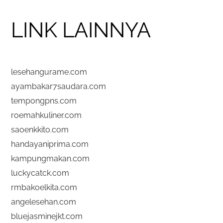
LINK LAINNYA
lesehangurame.com
ayambakar7saudara.com
tempongpns.com
roemahkuliner.com
saoenkkito.com
handayaniprima.com
kampungmakan.com
luckycatck.com
rmbakoelkita.com
angelesehan.com
bluejasminejkt.com