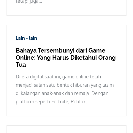
tetapi juga…
Lain - lain
Bahaya Tersembunyi dari Game
Online: Yang Harus Diketahui Orang
Tua
Di era digital saat ini, game online telah
menjadi salah satu bentuk hiburan yang lazim
di kalangan anak-anak dan remaja. Dengan
platform seperti Fortnite, Roblox,…