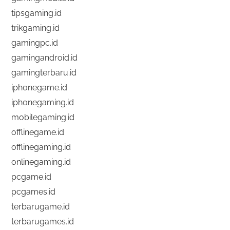
tipsgaming.id
trikgaming.id
gamingpc.id
gamingandroid.id
gamingterbaru.id
iphonegame.id
iphonegaming.id
mobilegaming.id
offlinegame.id
offlinegaming.id
onlinegaming.id
pcgame.id
pcgames.id
terbarugame.id
terbarugames.id