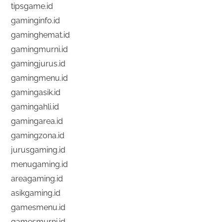
tipsgame.id
gaminginfo.id
gaminghemat.id
gamingmurni.id
gamingjurus.id
gamingmenu.id
gamingasik.id
gamingahli.id
gamingarea.id
gamingzona.id
jurusgaming.id
menugaming.id
areagaming.id
asikgaming.id
gamesmenu.id
gamesmurni.id