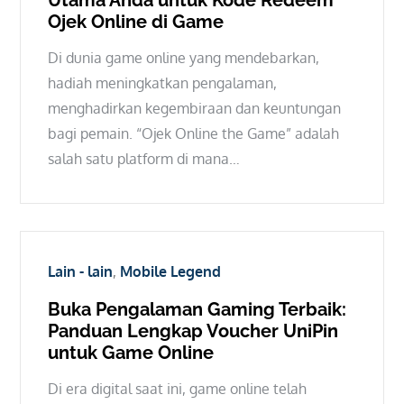
Utama Anda untuk Kode Redeem
Ojek Online di Game
Di dunia game online yang mendebarkan,
hadiah meningkatkan pengalaman,
menghadirkan kegembiraan dan keuntungan
bagi pemain. “Ojek Online the Game” adalah
salah satu platform di mana…
Lain - lain
Mobile Legend
Buka Pengalaman Gaming Terbaik:
Panduan Lengkap Voucher UniPin
untuk Game Online
Di era digital saat ini, game online telah