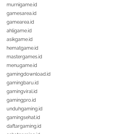
murnigame.id
gamesarea.id
gamearea.id
ahligame.id
asikgame.id
hematgame.id
mastergames.id
menugame.id
gamingdownload.id
gamingbaru.id
gamingviral.id
gamingpro.id
unduhgaming.id
gamingsehat.id
daftargaming.id