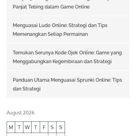
Panjat Tebing dalam Game Online
Menguasai Ludo Online: Strategi dan Tips
Memenangkan Setiap Permainan
Temukan Serunya Kode Ojek Online: Game yang
Menggabungkan Kegembiraan dan Strategi
Panduan Utama Menguasai Sprunki Online: Tips
dan Strategi
August 2026
M
T
W
T
F
S
S