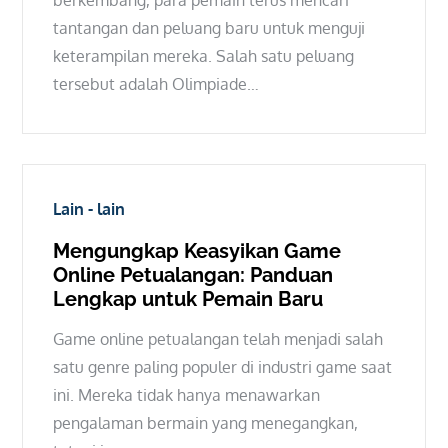
berkembang, para pemain terus mencari
tantangan dan peluang baru untuk menguji
keterampilan mereka. Salah satu peluang
tersebut adalah Olimpiade…
Lain - lain
Mengungkap Keasyikan Game
Online Petualangan: Panduan
Lengkap untuk Pemain Baru
Game online petualangan telah menjadi salah
satu genre paling populer di industri game saat
ini. Mereka tidak hanya menawarkan
pengalaman bermain yang menegangkan,