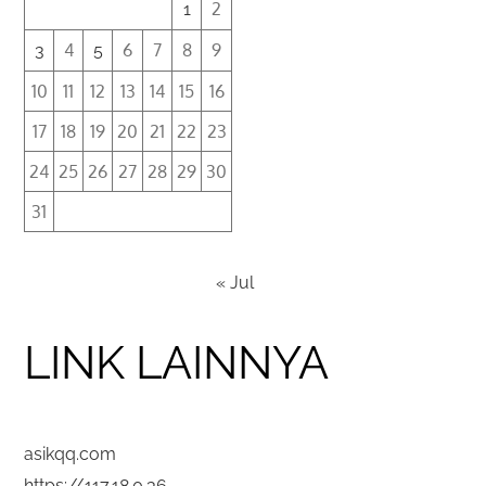
2
1
4
6
7
8
9
3
5
10
11
12
13
14
15
16
17
18
19
20
21
22
23
24
25
26
27
28
29
30
31
« Jul
LINK LAINNYA
asikqq.com
https://117.18.0.36