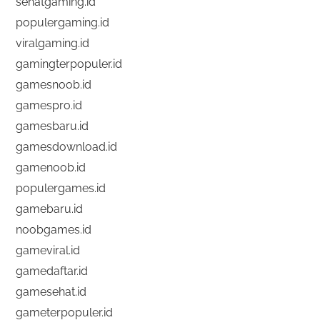
sehatgaming.id
populergaming.id
viralgaming.id
gamingterpopuler.id
gamesnoob.id
gamespro.id
gamesbaru.id
gamesdownload.id
gamenoob.id
populergames.id
gamebaru.id
noobgames.id
gameviral.id
gamedaftar.id
gamesehat.id
gameterpopuler.id