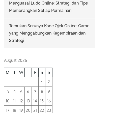
Menguasai Ludo Online: Strategi dan Tips
Memenangkan Setiap Permainan
Temukan Serunya Kode Ojek Online: Game
yang Menggabungkan Kegembiraan dan
Strategi
August 2026
M
T
W
T
F
S
S
2
1
4
6
8
9
3
5
7
10
11
12
13
14
15
16
17
18
19
20
21
22
23