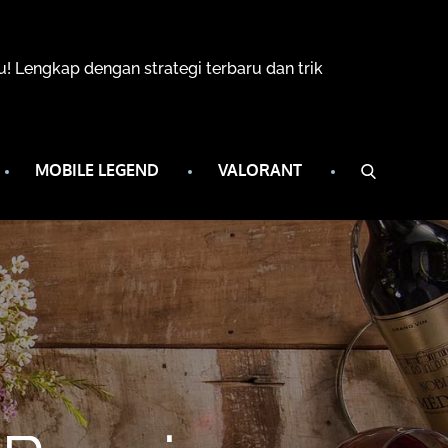
 Lengkap dengan strategi terbaru dan trik
MOBILE LEGEND
VALORANT