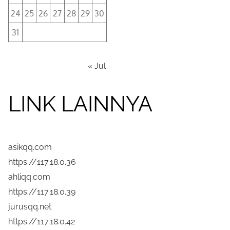
24
25
26
27
28
29
30
31
« Jul
LINK LAINNYA
asikqq.com
https://117.18.0.36
ahliqq.com
https://117.18.0.39
jurusqq.net
https://117.18.0.42