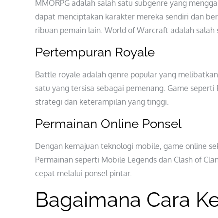
MMORPG adalah salah satu subgenre yang menggabu
dapat menciptakan karakter mereka sendiri dan berp
ribuan pemain lain. World of Warcraft adalah salah s
Pertempuran Royale
Battle royale adalah genre popular yang melibatk
satu yang tersisa sebagai pemenang. Game seperti 
strategi dan keterampilan yang tinggi.
Permainan Online Ponsel
Dengan kemajuan teknologi mobile, game online sek
Permainan seperti Mobile Legends dan Clash of C
cepat melalui ponsel pintar.
Bagaimana Cara Ke