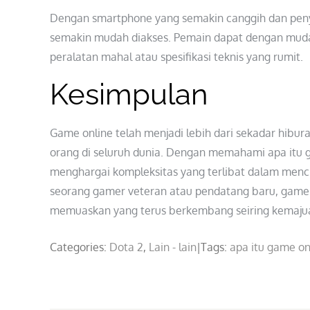
Dengan smartphone yang semakin canggih dan penye
semakin mudah diakses. Pemain dapat dengan mu
peralatan mahal atau spesifikasi teknis yang rumit.
Kesimpulan
Game online telah menjadi lebih dari sekadar hibu
orang di seluruh dunia. Dengan memahami apa itu g
menghargai kompleksitas yang terlibat dalam menc
seorang gamer veteran atau pendatang baru, game
memuaskan yang terus berkembang seiring kemajua
Categories:
Dota 2
,
Lain - lain
Tags:
apa itu game on