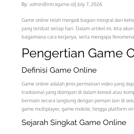
Posted
By:
admin@intragame.id
July 7, 2026
on
Game online telah menjadi bagian integral dari kehi
yang terlibat setiap hari. Dalam artikel ini, kita
bagaimana cara kerjanya, serta mengapa fenomena i
Pengertian Game O
Definisi Game Online
Game online adalah jenis permainan video yang dapa
tradisional yang disimpan di dalam konsol atau k
bermain secara langsung dengan pemain lain di sel
game multiplayer, game mobile, hingga platform virtu
Sejarah Singkat Game Online