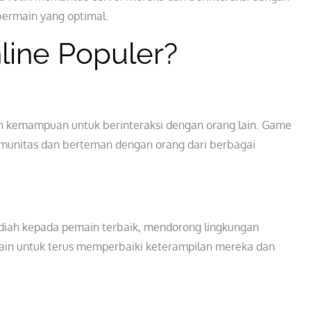
ermain yang optimal.
ine Populer?
ah kemampuan untuk berinteraksi dengan orang lain. Game
unitas dan berteman dengan orang dari berbagai
iah kepada pemain terbaik, mendorong lingkungan
main untuk terus memperbaiki keterampilan mereka dan