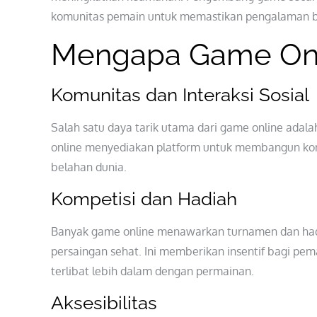
komunitas pemain untuk memastikan pengalaman b
Mengapa Game Onl
Komunitas dan Interaksi Sosial
Salah satu daya tarik utama dari game online adal
online menyediakan platform untuk membangun kom
belahan dunia.
Kompetisi dan Hadiah
Banyak game online menawarkan turnamen dan had
persaingan sehat. Ini memberikan insentif bagi pe
terlibat lebih dalam dengan permainan.
Aksesibilitas