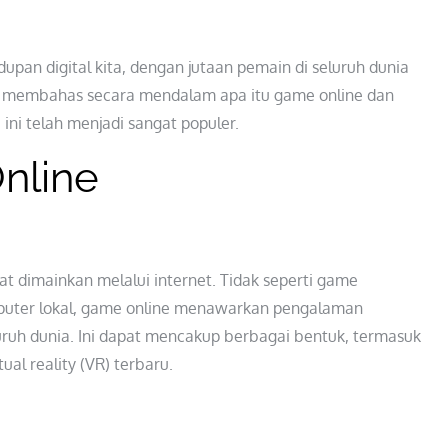
dupan digital kita, dengan jutaan pemain di seluruh dunia
 akan membahas secara mendalam apa itu game online dan
ni telah menjadi sangat populer.
nline
t dimainkan melalui internet. Tidak seperti game
omputer lokal, game online menawarkan pengalaman
uruh dunia. Ini dapat mencakup berbagai bentuk, termasuk
al reality (VR) terbaru.