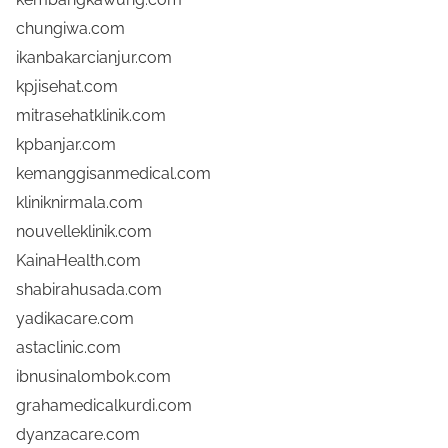
chungiwa.com
ikanbakarcianjur.com
kpjisehat.com
mitrasehatklinik.com
kpbanjar.com
kemanggisanmedical.com
kliniknirmala.com
nouvelleklinik.com
KainaHealth.com
shabirahusada.com
yadikacare.com
astaclinic.com
ibnusinalombok.com
grahamedicalkurdi.com
dyanzacare.com