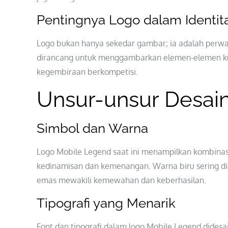
Pentingnya Logo dalam Identit
Logo bukan hanya sekedar gambar; ia adalah perwak
dirancang untuk menggambarkan elemen-elemen kunc
kegembiraan berkompetisi.
Unsur-unsur Desai
Simbol dan Warna
Logo Mobile Legend saat ini menampilkan kombina
kedinamisan dan kemenangan. Warna biru sering di
emas mewakili kemewahan dan keberhasilan.
Tipografi yang Menarik
Font dan tipografi dalam logo Mobile Legend dides