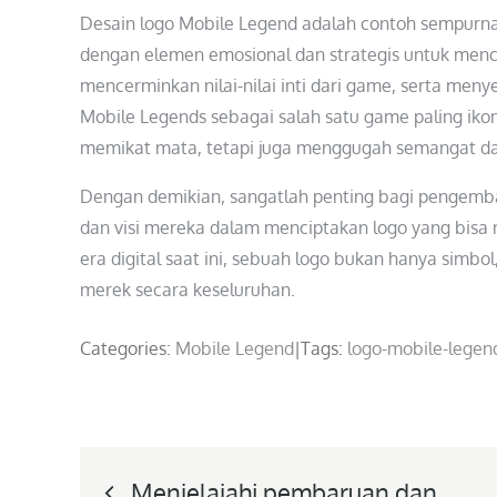
Desain logo Mobile Legend adalah contoh sempurna 
dengan elemen emosional dan strategis untuk menci
mencerminkan nilai-nilai inti dari game, serta men
Mobile Legends sebagai salah satu game paling ikoni
memikat mata, tetapi juga menggugah semangat da
Dengan demikian, sangatlah penting bagi pengemba
dan visi mereka dalam menciptakan logo yang bisa
era digital saat ini, sebuah logo bukan hanya simbo
merek secara keseluruhan.
Categories:
Mobile Legend
Tags:
logo-mobile-legen
Post
Menjelajahi pembaruan dan