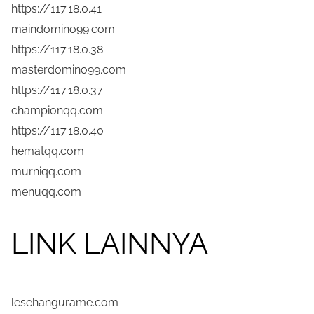
https://117.18.0.41
maindomino99.com
https://117.18.0.38
masterdomino99.com
https://117.18.0.37
championqq.com
https://117.18.0.40
hematqq.com
murniqq.com
menuqq.com
LINK LAINNYA
lesehangurame.com