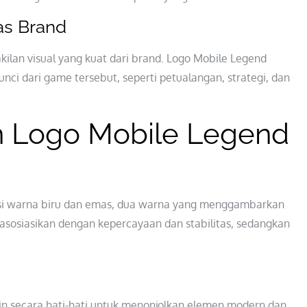
as Brand
ilan visual yang kuat dari brand. Logo Mobile Legend
i dari game tersebut, seperti petualangan, strategi, dan
n Logo Mobile Legend
si warna biru dan emas, dua warna yang menggambarkan
asosiasikan dengan kepercayaan dan stabilitas, sedangkan
ain secara hati-hati untuk menonjolkan elemen modern dan