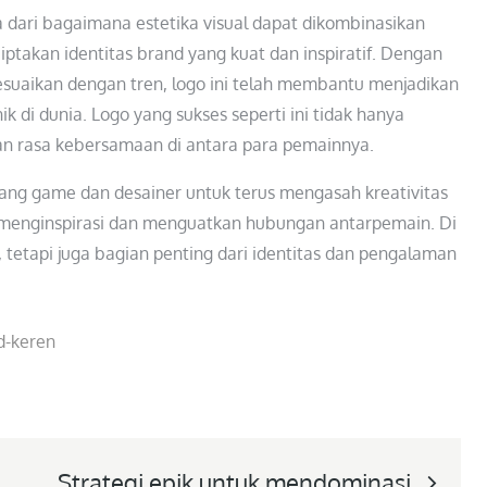
dari bagaimana estetika visual dapat dikombinasikan
ptakan identitas brand yang kuat dan inspiratif. Dengan
yesuaikan dengan tren, logo ini telah membantu menjadikan
k di dunia. Logo yang sukses seperti ini tidak hanya
n rasa kebersamaan di antara para pemainnya.
ng game dan desainer untuk terus mengasah kreativitas
 menginspirasi dan menguatkan hubungan antarpemain. Di
l, tetapi juga bagian penting dari identitas dan pengalaman
d-keren
Strategi epik untuk mendominasi