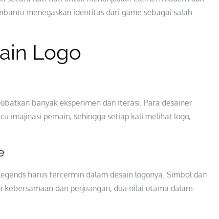
embantu menegaskan identitas dari game sebagai salah
sain Logo
elibatkan banyak eksperimen dan iterasi. Para desainer
imajinasi pemain, sehingga setiap kali melihat logo,
e
Legends harus tercermin dalam desain logonya. Simbol dan
a kebersamaan dan perjuangan, dua nilai utama dalam