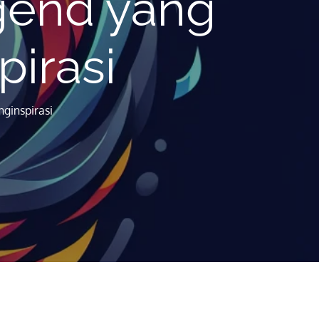
gend yang
irasi
ginspirasi