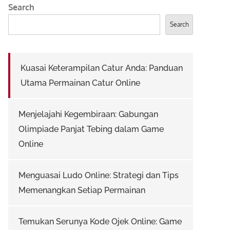
Search
Search
Kuasai Keterampilan Catur Anda: Panduan
Utama Permainan Catur Online
Menjelajahi Kegembiraan: Gabungan
Olimpiade Panjat Tebing dalam Game
Online
Menguasai Ludo Online: Strategi dan Tips
Memenangkan Setiap Permainan
Temukan Serunya Kode Ojek Online: Game