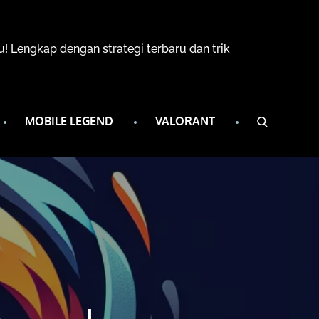
 Lengkap dengan strategi terbaru dan trik
MOBILE LEGEND
VALORANT