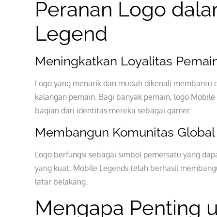
Peranan Logo dala
Legend
Meningkatkan Loyalitas Pemai
Logo yang menarik dan mudah dikenali membantu da
kalangan pemain. Bagi banyak pemain, logo Mobile 
bagian dari identitas mereka sebagai gamer.
Membangun Komunitas Global
Logo berfungsi sebagai simbol pemersatu yang dapa
yang kuat, Mobile Legends telah berhasil membangu
latar belakang.
Mengapa Penting u