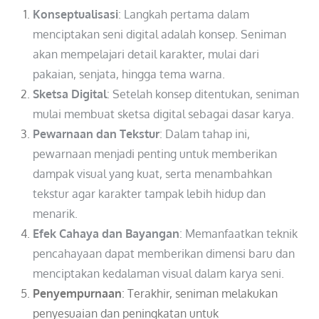
Konseptualisasi
: Langkah pertama dalam
menciptakan seni digital adalah konsep. Seniman
akan mempelajari detail karakter, mulai dari
pakaian, senjata, hingga tema warna.
Sketsa Digital
: Setelah konsep ditentukan, seniman
mulai membuat sketsa digital sebagai dasar karya.
Pewarnaan dan Tekstur
: Dalam tahap ini,
pewarnaan menjadi penting untuk memberikan
dampak visual yang kuat, serta menambahkan
tekstur agar karakter tampak lebih hidup dan
menarik.
Efek Cahaya dan Bayangan
: Memanfaatkan teknik
pencahayaan dapat memberikan dimensi baru dan
menciptakan kedalaman visual dalam karya seni.
Penyempurnaan
: Terakhir, seniman melakukan
penyesuaian dan peningkatan untuk