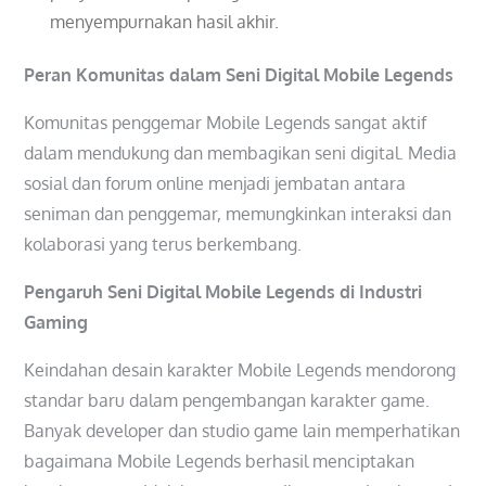
menyempurnakan hasil akhir.
Peran Komunitas dalam Seni Digital Mobile Legends
Komunitas penggemar Mobile Legends sangat aktif
dalam mendukung dan membagikan seni digital. Media
sosial dan forum online menjadi jembatan antara
seniman dan penggemar, memungkinkan interaksi dan
kolaborasi yang terus berkembang.
Pengaruh Seni Digital Mobile Legends di Industri
Gaming
Keindahan desain karakter Mobile Legends mendorong
standar baru dalam pengembangan karakter game.
Banyak developer dan studio game lain memperhatikan
bagaimana Mobile Legends berhasil menciptakan