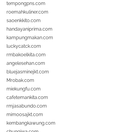
tempongpns.com
roemahkuliner.com
saoenkkito.com
handayaniprima.com
kampungmakan.com
luckycatck.com
rmbakoelkita.com
angelesehan.com
bluejasminejkt.com
Mrobak.com
miekungfu.com
cafetemankita.com
rmjasabundo.com
mimoosajkt.com
kembangkawung.com
chungiwa.com