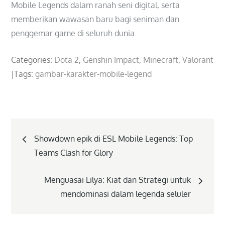
Mobile Legends dalam ranah seni digital, serta
memberikan wawasan baru bagi seniman dan
penggemar game di seluruh dunia.
Categories:
Dota 2
,
Genshin Impact
,
Minecraft
,
Valorant
Tags:
gambar-karakter-mobile-legend
Post
Showdown epik di ESL Mobile Legends: Top
navigation
Teams Clash for Glory
Menguasai Lilya: Kiat dan Strategi untuk
mendominasi dalam legenda seluler