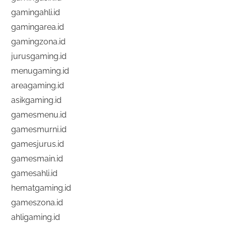
gamingahli.id
gamingarea.id
gamingzona.id
jurusgaming.id
menugaming.id
areagaming.id
asikgaming.id
gamesmenu.id
gamesmurni.id
gamesjurus.id
gamesmain.id
gamesahli.id
hematgaming.id
gameszona.id
ahligaming.id