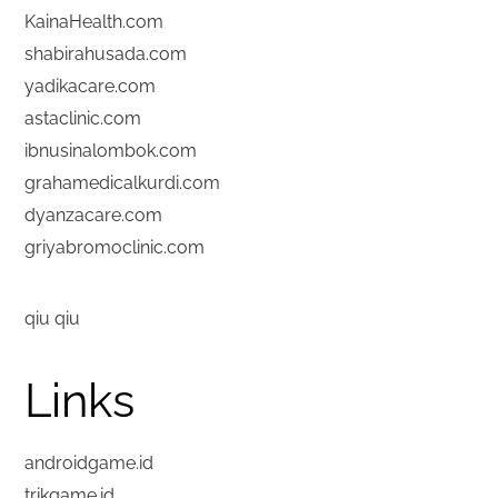
KainaHealth.com
shabirahusada.com
yadikacare.com
astaclinic.com
ibnusinalombok.com
grahamedicalkurdi.com
dyanzacare.com
griyabromoclinic.com
qiu qiu
Links
androidgame.id
trikgame.id