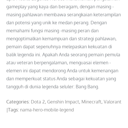
gameplay yang kaya dan beragam, dengan masing -
masing pahlawan membawa serangkaian keterampilan
dan potensi yang unik ke medan perang. Dengan
memahami fungsi masing -masing peran dan
mengoptimalkan kemampuan dan strategi pahlawan,
pemain dapat sepenuhnya melepaskan kekuatan di
balik legenda ini. Apakah Anda seorang pemain pemula
atau veteran berpengalaman, menguasai elemen -
elemen ini dapat mendorong Anda untuk kemenangan
dan memperkuat status Anda sebagai kekuatan yang
tangguh di dunia legenda seluler: Bang Bang.
Categories:
Dota 2
,
Genshin Impact
,
Minecraft
,
Valorant
Tags:
nama-hero-mobile-legend