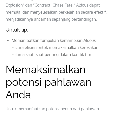
Explosion” dan “Contract: Chase Fate,” Aldous dapat
memulai dan menyelesaikan perkelahian secara efektif,
menjadikannya ancaman sepanjang pertandingan.
Untuk tip:
Memanfaatkan tumpukan kemampuan Aldous
secara efisien untuk memaksimalkan kerusakan
selama saat -saat penting dalam konflik tim.
Memaksimalkan
potensi pahlawan
Anda
Untuk memanfaatkan potensi penuh dari pahlawan