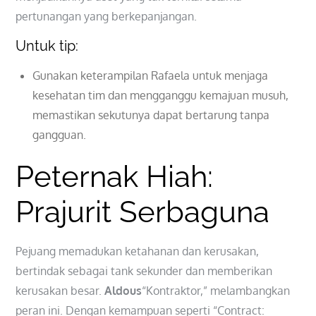
pertunangan yang berkepanjangan.
Untuk tip:
Gunakan keterampilan Rafaela untuk menjaga
kesehatan tim dan mengganggu kemajuan musuh,
memastikan sekutunya dapat bertarung tanpa
gangguan.
Peternak Hiah:
Prajurit Serbaguna
Pejuang memadukan ketahanan dan kerusakan,
bertindak sebagai tank sekunder dan memberikan
kerusakan besar.
Aldous
“Kontraktor,” melambangkan
peran ini. Dengan kemampuan seperti “Contract: