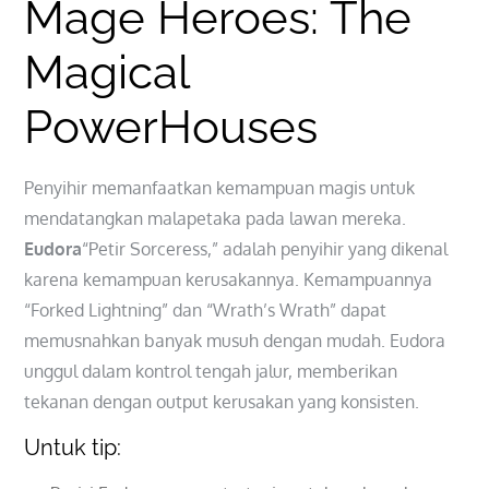
Mage Heroes: The
Magical
PowerHouses
Penyihir memanfaatkan kemampuan magis untuk
mendatangkan malapetaka pada lawan mereka.
Eudora
“Petir Sorceress,” adalah penyihir yang dikenal
karena kemampuan kerusakannya. Kemampuannya
“Forked Lightning” dan “Wrath’s Wrath” dapat
memusnahkan banyak musuh dengan mudah. Eudora
unggul dalam kontrol tengah jalur, memberikan
tekanan dengan output kerusakan yang konsisten.
Untuk tip: