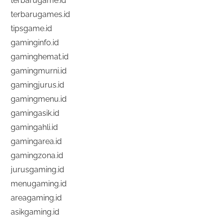
terbarugame.id
terbarugames.id
tipsgame.id
gaminginfo.id
gaminghemat.id
gamingmurni.id
gamingjurus.id
gamingmenu.id
gamingasik.id
gamingahli.id
gamingarea.id
gamingzona.id
jurusgaming.id
menugaming.id
areagaming.id
asikgaming.id