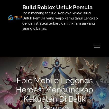
Skip
Build Roblox Untuk Pemula
to
Ingin menang terus di Roblox? Simak Build
content
Untuk Pemula yang wajib kamu tahu! Lengkap
dengan strategi terbaru dan trik rahasia yang
jarang dibahas.
Epic Mobile Legends
Heroes: Mengungkap
Kekuatan Di Balik
Legends