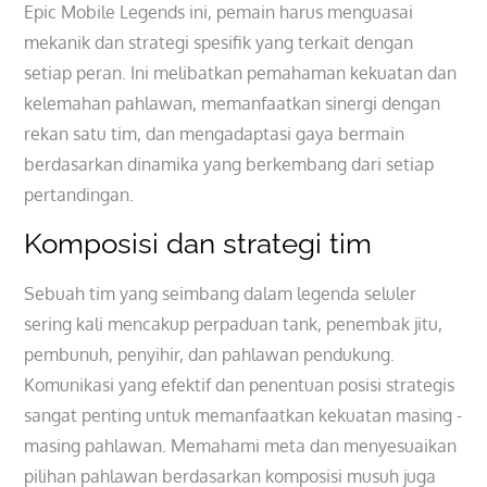
Epic Mobile Legends ini, pemain harus menguasai
mekanik dan strategi spesifik yang terkait dengan
setiap peran. Ini melibatkan pemahaman kekuatan dan
kelemahan pahlawan, memanfaatkan sinergi dengan
rekan satu tim, dan mengadaptasi gaya bermain
berdasarkan dinamika yang berkembang dari setiap
pertandingan.
Komposisi dan strategi tim
Sebuah tim yang seimbang dalam legenda seluler
sering kali mencakup perpaduan tank, penembak jitu,
pembunuh, penyihir, dan pahlawan pendukung.
Komunikasi yang efektif dan penentuan posisi strategis
sangat penting untuk memanfaatkan kekuatan masing -
masing pahlawan. Memahami meta dan menyesuaikan
pilihan pahlawan berdasarkan komposisi musuh juga