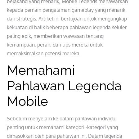
belakang yang menarik, Mobile Legends menawarkan
kepada pemain pengalaman gameplay yang menarik
dan strategis. Artikel ini bertujuan untuk mengungkap
kekuatan di balik beberapa pahlawan legenda seluler
paling epik, memberikan wawasan tentang
kemampuan, peran, dan tips mereka untuk
memaksimalkan potensi mereka.
Memahami
Pahlawan Legenda
Mobile
Sebelum menyelam ke dalam pahlawan individu,
penting untuk memahami kategori -kategori yang
dimasukkan oleh para pahlawan ini. Dalam legenda