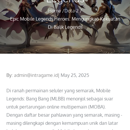
Home
Dota 2
Epic Mobile Legends Heroes: Mengungkap Kekuatan
Di Balik Legends
Posted
By:
admin@intragame.id
May 25, 2025
on
Di ranah permainan seluler yang semarak, Mobile
Legends: Bang Bang (MLBB) menonjol sebagai suar
untuk pertarungan online multipemain (MOBA).
Dengan daftar besar pahlawan yang semarak, masing -
masing dilengkapi dengan kemampuan unik dan latar