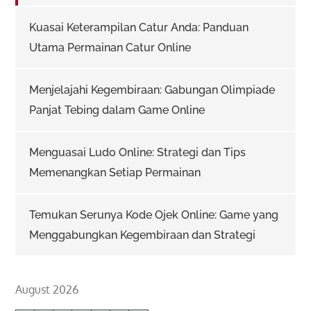
Kuasai Keterampilan Catur Anda: Panduan
Utama Permainan Catur Online
Menjelajahi Kegembiraan: Gabungan Olimpiade
Panjat Tebing dalam Game Online
Menguasai Ludo Online: Strategi dan Tips
Memenangkan Setiap Permainan
Temukan Serunya Kode Ojek Online: Game yang
Menggabungkan Kegembiraan dan Strategi
August 2026