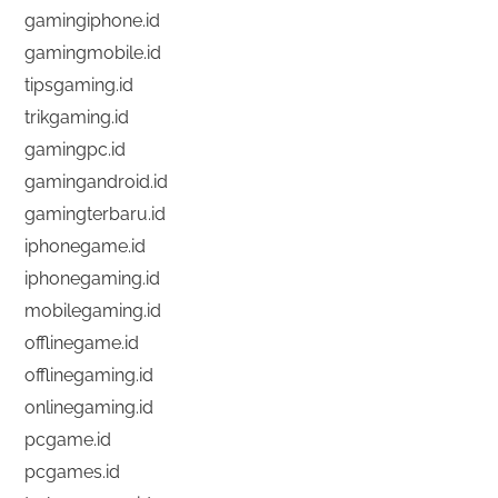
gamingiphone.id
gamingmobile.id
tipsgaming.id
trikgaming.id
gamingpc.id
gamingandroid.id
gamingterbaru.id
iphonegame.id
iphonegaming.id
mobilegaming.id
offlinegame.id
offlinegaming.id
onlinegaming.id
pcgame.id
pcgames.id