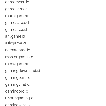
gamemenu.id
gamezona.id
murnigame.id
gamesarea.id
gamearea.id
ahligame.id
asikgame.id
hematgame.id
mastergames.id
menugame.id
gamingdownload.id
gamingbaru.id
gamingviral.id
gamingpro.id
unduhgaming.id
gamingsehat.id