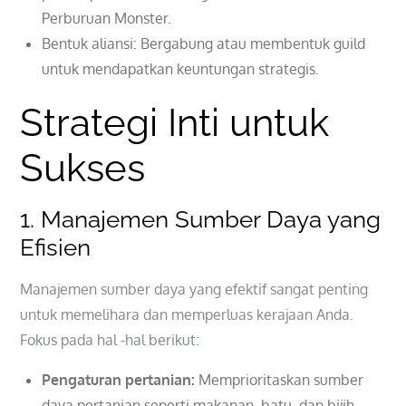
Perburuan Monster.
Bentuk aliansi: Bergabung atau membentuk guild
untuk mendapatkan keuntungan strategis.
Strategi Inti untuk
Sukses
1. Manajemen Sumber Daya yang
Efisien
Manajemen sumber daya yang efektif sangat penting
untuk memelihara dan memperluas kerajaan Anda.
Fokus pada hal -hal berikut:
Pengaturan pertanian:
Memprioritaskan sumber
daya pertanian seperti makanan, batu, dan bijih.