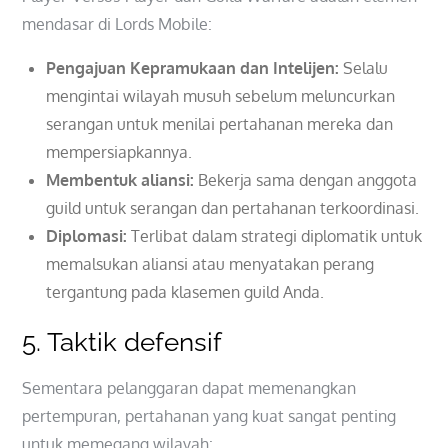
mendasar di Lords Mobile:
Pengajuan Kepramukaan dan Intelijen:
Selalu
mengintai wilayah musuh sebelum meluncurkan
serangan untuk menilai pertahanan mereka dan
mempersiapkannya.
Membentuk aliansi:
Bekerja sama dengan anggota
guild untuk serangan dan pertahanan terkoordinasi.
Diplomasi:
Terlibat dalam strategi diplomatik untuk
memalsukan aliansi atau menyatakan perang
tergantung pada klasemen guild Anda.
5. Taktik defensif
Sementara pelanggaran dapat memenangkan
pertempuran, pertahanan yang kuat sangat penting
untuk memegang wilayah: