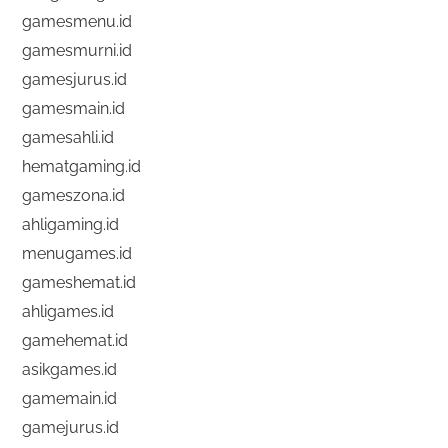
gamesmenu.id
gamesmurni.id
gamesjurus.id
gamesmain.id
gamesahli.id
hematgaming.id
gameszona.id
ahligaming.id
menugames.id
gameshemat.id
ahligames.id
gamehemat.id
asikgames.id
gamemain.id
gamejurus.id