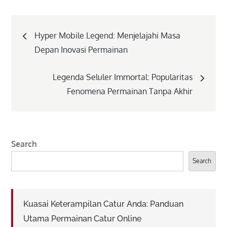
Post
Hyper Mobile Legend: Menjelajahi Masa
navigation
Depan Inovasi Permainan
Legenda Seluler Immortal: Popularitas
Fenomena Permainan Tanpa Akhir
Search
Search
Kuasai Keterampilan Catur Anda: Panduan
Utama Permainan Catur Online