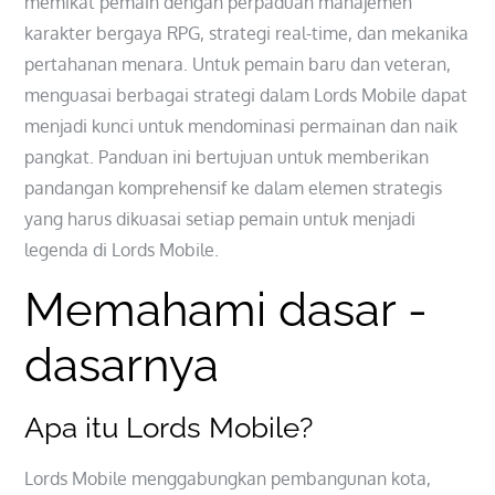
memikat pemain dengan perpaduan manajemen
karakter bergaya RPG, strategi real-time, dan mekanika
pertahanan menara. Untuk pemain baru dan veteran,
menguasai berbagai strategi dalam Lords Mobile dapat
menjadi kunci untuk mendominasi permainan dan naik
pangkat. Panduan ini bertujuan untuk memberikan
pandangan komprehensif ke dalam elemen strategis
yang harus dikuasai setiap pemain untuk menjadi
legenda di Lords Mobile.
Memahami dasar -
dasarnya
Apa itu Lords Mobile?
Lords Mobile menggabungkan pembangunan kota,