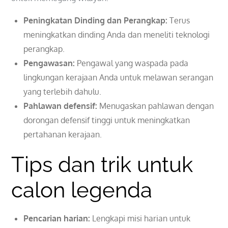
Peningkatan Dinding dan Perangkap:
Terus
meningkatkan dinding Anda dan meneliti teknologi
perangkap.
Pengawasan:
Pengawal yang waspada pada
lingkungan kerajaan Anda untuk melawan serangan
yang terlebih dahulu.
Pahlawan defensif:
Menugaskan pahlawan dengan
dorongan defensif tinggi untuk meningkatkan
pertahanan kerajaan.
Tips dan trik untuk
calon legenda
Pencarian harian:
Lengkapi misi harian untuk