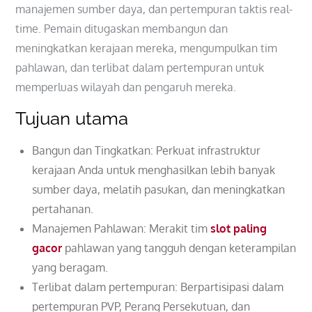
manajemen sumber daya, dan pertempuran taktis real-
time. Pemain ditugaskan membangun dan
meningkatkan kerajaan mereka, mengumpulkan tim
pahlawan, dan terlibat dalam pertempuran untuk
memperluas wilayah dan pengaruh mereka.
Tujuan utama
Bangun dan Tingkatkan: Perkuat infrastruktur
kerajaan Anda untuk menghasilkan lebih banyak
sumber daya, melatih pasukan, dan meningkatkan
pertahanan.
Manajemen Pahlawan: Merakit tim
slot paling
gacor
pahlawan yang tangguh dengan keterampilan
yang beragam.
Terlibat dalam pertempuran: Berpartisipasi dalam
pertempuran PVP, Perang Persekutuan, dan