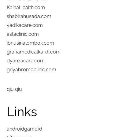
KainaHealth.com
shabirahusada.com
yadikacare.com
astaclinic.com
ibnusinalombok.com
grahamedicalkurdi.com
dyanzacare.com
griyabromoclinic.com
qiu qiu
Links
androidgame.id