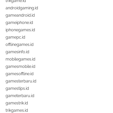
trikgame.id
androidgaming.id
gameandroid.id
gameiphone.id
iphonegames.id
gamepc.id
offlinegames.id
gamesinfo.id
mobilegames.id
gamesmobile.id
gamesoffline.id
gamesterbaru.id
gamestips.id
gameterbaru.id
gamestrik.id
trikgames.id