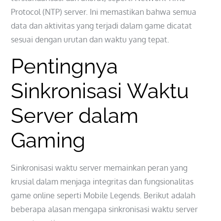
Protocol (NTP) server. Ini memastikan bahwa semua
data dan aktivitas yang terjadi dalam game dicatat
sesuai dengan urutan dan waktu yang tepat.
Pentingnya
Sinkronisasi Waktu
Server dalam
Gaming
Sinkronisasi waktu server memainkan peran yang
krusial dalam menjaga integritas dan fungsionalitas
game online seperti Mobile Legends. Berikut adalah
beberapa alasan mengapa sinkronisasi waktu server