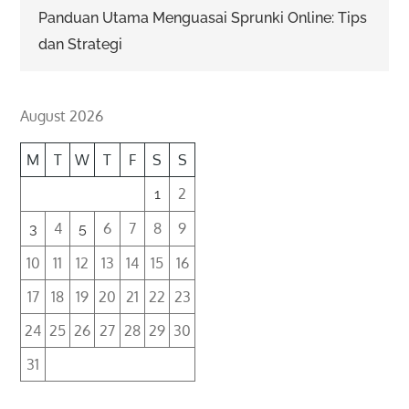
Panduan Utama Menguasai Sprunki Online: Tips
dan Strategi
August 2026
M
T
W
T
F
S
S
2
1
4
6
7
8
9
3
5
10
11
12
13
14
15
16
17
18
19
20
21
22
23
24
25
26
27
28
29
30
31