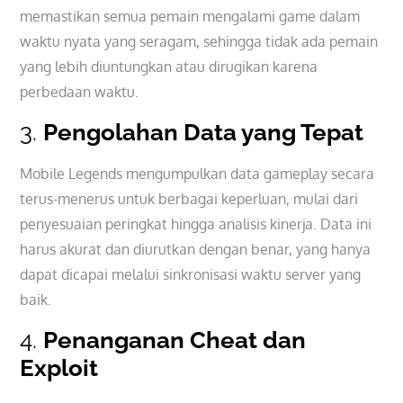
memastikan semua pemain mengalami game dalam
waktu nyata yang seragam, sehingga tidak ada pemain
yang lebih diuntungkan atau dirugikan karena
perbedaan waktu.
3.
Pengolahan Data yang Tepat
Mobile Legends mengumpulkan data gameplay secara
terus-menerus untuk berbagai keperluan, mulai dari
penyesuaian peringkat hingga analisis kinerja. Data ini
harus akurat dan diurutkan dengan benar, yang hanya
dapat dicapai melalui sinkronisasi waktu server yang
baik.
4.
Penanganan Cheat dan
Exploit