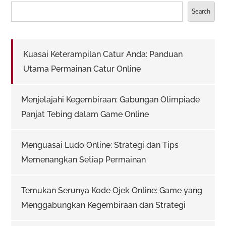
Search
Kuasai Keterampilan Catur Anda: Panduan
Utama Permainan Catur Online
Menjelajahi Kegembiraan: Gabungan Olimpiade
Panjat Tebing dalam Game Online
Menguasai Ludo Online: Strategi dan Tips
Memenangkan Setiap Permainan
Temukan Serunya Kode Ojek Online: Game yang
Menggabungkan Kegembiraan dan Strategi