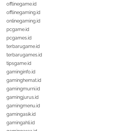
offlinegame.id
offlinegaming.id
onlinegaming.id
pcgame.id
pcgames.id
terbarugame.id
terbarugames.id
tipsgame.id
gaminginfo.id
gaminghemat.id
gamingmurni.id
gamingjurus.id
gamingmenu.id
gamingasik.id
gamingahli.id