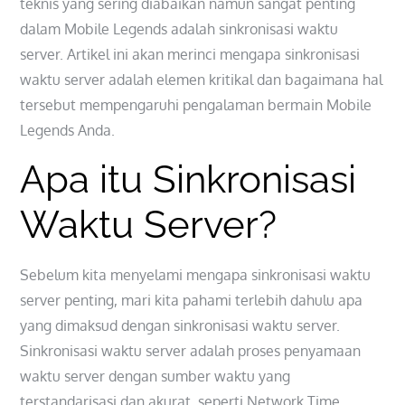
teknis yang sering diabaikan namun sangat penting
dalam Mobile Legends adalah sinkronisasi waktu
server. Artikel ini akan merinci mengapa sinkronisasi
waktu server adalah elemen kritikal dan bagaimana hal
tersebut mempengaruhi pengalaman bermain Mobile
Legends Anda.
Apa itu Sinkronisasi
Waktu Server?
Sebelum kita menyelami mengapa sinkronisasi waktu
server penting, mari kita pahami terlebih dahulu apa
yang dimaksud dengan sinkronisasi waktu server.
Sinkronisasi waktu server adalah proses penyamaan
waktu server dengan sumber waktu yang
terstandarisasi dan akurat, seperti Network Time