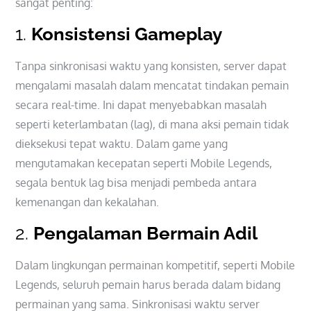
sangat penting:
1.
Konsistensi Gameplay
Tanpa sinkronisasi waktu yang konsisten, server dapat
mengalami masalah dalam mencatat tindakan pemain
secara real-time. Ini dapat menyebabkan masalah
seperti keterlambatan (lag), di mana aksi pemain tidak
dieksekusi tepat waktu. Dalam game yang
mengutamakan kecepatan seperti Mobile Legends,
segala bentuk lag bisa menjadi pembeda antara
kemenangan dan kekalahan.
2.
Pengalaman Bermain Adil
Dalam lingkungan permainan kompetitif, seperti Mobile
Legends, seluruh pemain harus berada dalam bidang
permainan yang sama. Sinkronisasi waktu server