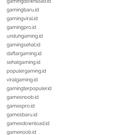
gamingdownload.id
gamingbaru.id
gamingviral.id
gamingpro.id
unduhgaming.id
gamingsehat.id
daftargaming.id
sehatgaming.id
populergaming.id
viralgaming.id
gamingterpopuler.id
gamesnoob.id
gamespro.id
gamesbaru.id
gamesdownload.id
gamenoob.id