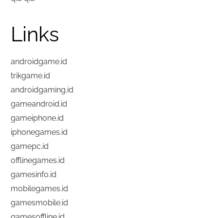
Links
androidgame.id
trikgame.id
androidgaming.id
gameandroid.id
gameiphone.id
iphonegames.id
gamepc.id
offlinegames.id
gamesinfo.id
mobilegames.id
gamesmobile.id
gamesoffline.id