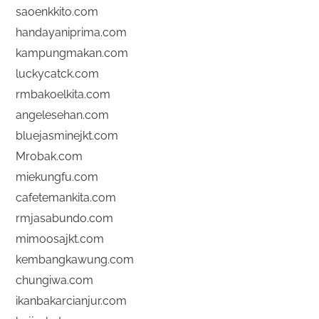
saoenkkito.com
handayaniprima.com
kampungmakan.com
luckycatck.com
rmbakoelkita.com
angelesehan.com
bluejasminejkt.com
Mrobak.com
miekungfu.com
cafetemankita.com
rmjasabundo.com
mimoosajkt.com
kembangkawung.com
chungiwa.com
ikanbakarcianjur.com