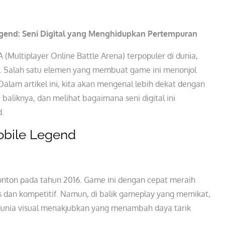
gend: Seni Digital yang Menghidupkan Pertempuran
Multiplayer Online Battle Arena) terpopuler di dunia,
a. Salah satu elemen yang membuat game ini menonjol
alam artikel ini, kita akan mengenal lebih dekat dengan
aliknya, dan melihat bagaimana seni digital ini
.
bile Legend
onton pada tahun 2016. Game ini dengan cepat meraih
 dan kompetitif. Namun, di balik gameplay yang memikat,
dunia visual menakjubkan yang menambah daya tarik