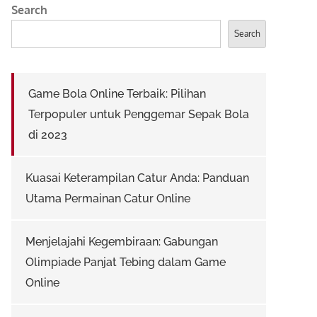
Search
Search
Game Bola Online Terbaik: Pilihan
Terpopuler untuk Penggemar Sepak Bola
di 2023
Kuasai Keterampilan Catur Anda: Panduan
Utama Permainan Catur Online
Menjelajahi Kegembiraan: Gabungan
Olimpiade Panjat Tebing dalam Game
Online