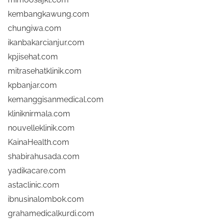
kembangkawung.com
chungiwa.com
ikanbakarcianjur.com
kpjisehat.com
mitrasehatklinik.com
kpbanjar.com
kemanggisanmedical.com
kliniknirmala.com
nouvelleklinik.com
KainaHealth.com
shabirahusada.com
yadikacare.com
astaclinic.com
ibnusinalombok.com
grahamedicalkurdi.com