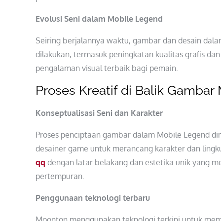
Evolusi Seni dalam Mobile Legend
Seiring berjalannya waktu, gambar dan desain dal
dilakukan, termasuk peningkatan kualitas grafis d
pengalaman visual terbaik bagi pemain.
Proses Kreatif di Balik Gambar
Konseptualisasi Seni dan Karakter
Proses penciptaan gambar dalam Mobile Legend dim
desainer game untuk merancang karakter dan lingk
qq
dengan latar belakang dan estetika unik yang
pertempuran.
Penggunaan teknologi terbaru
Moonton menggunakan teknologi terkini untuk mema