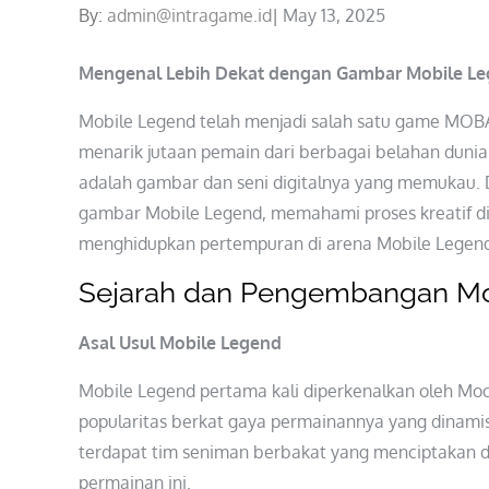
Posted
By:
admin@intragame.id
May 13, 2025
on
Mengenal Lebih Dekat dengan Gambar Mobile Le
Mobile Legend telah menjadi salah satu game MOBA (
menarik jutaan pemain dari berbagai belahan duni
adalah gambar dan seni digitalnya yang memukau. D
gambar Mobile Legend, memahami proses kreatif di b
menghidupkan pertempuran di arena Mobile Legend
Sejarah dan Pengembangan Mo
Asal Usul Mobile Legend
Mobile Legend pertama kali diperkenalkan oleh Mo
popularitas berkat gaya permainannya yang dinamis
terdapat tim seniman berbakat yang menciptakan 
permainan ini.