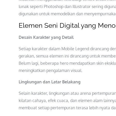
lunak seperti Photoshop dan Illustrator sering di
digunakan untuk memodelkan dan menyempurnakan k
Elemen Seni Digital yang Meno
Desain Karakter yang Detail
Setiap karakter dalam Mobile Legend dirancang denga
gerakan, semua elemen ini dirancang untuk member
Belum lagi, beberapa hero mendapatkan skin ekskl
meningkatkan pengalaman visual.
Lingkungan dan Latar Belakang
Selain karakter, lingkungan atau arena pertempuran
kilatan cahaya, efek cuaca, dan elemen alam lainnya
membuat setiap pertempuran terasa lebih nyata d