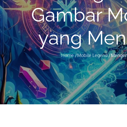
Gambar Mob
yang Men
Home
Mobile Legend
Mengena