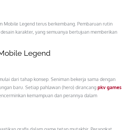
am Mobile Legend terus berkembang. Pembaruan rutin
an desain karakter, yang semuanya bertujuan memberikan
 Mobile Legend
ulai dari tahap konsep. Seniman bekerja sama dengan
ungan baru. Setiap pahlawan (hero) dirancang
pkv games
 mencerminkan kemampuan dan perannya dalam
stikan grafis dalam game tetap mutakhir. Perangkat