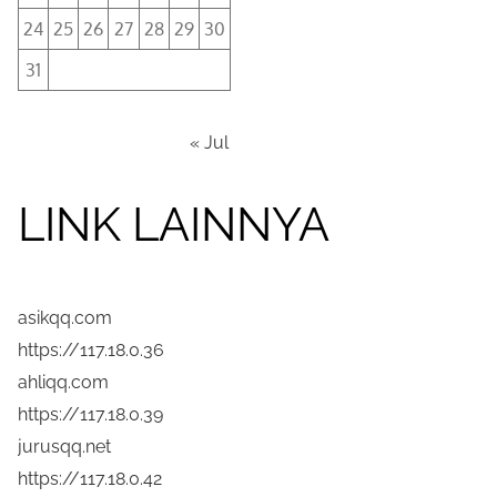
24
25
26
27
28
29
30
31
« Jul
LINK LAINNYA
asikqq.com
https://117.18.0.36
ahliqq.com
https://117.18.0.39
jurusqq.net
https://117.18.0.42