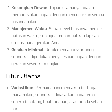
Kosongkan Dewan
: Tujuan utamanya adalah
membersihkan papan dengan mencocokkan semua
pasangan ikon.
Manajemen Waktu
: Setiap level biasanya memiliki
batasan waktu, sehingga menambahkan lapisan
urgensi pada gerakan Anda.
Gerakan Minimal
: Untuk mencapai skor tinggi
sering kali diperlukan penyelesaian papan dengan
gerakan sesedikit mungkin.
Fitur Utama
Variasi Ikon
: Permainan ini mencakup berbagai
macam ikon, sering kali didasarkan pada tema
seperti binatang, buah-buahan, atau benda sehari-
hari.