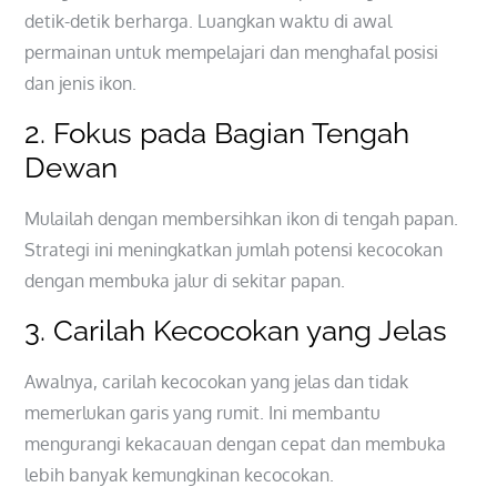
detik-detik berharga. Luangkan waktu di awal
permainan untuk mempelajari dan menghafal posisi
dan jenis ikon.
2. Fokus pada Bagian Tengah
Dewan
Mulailah dengan membersihkan ikon di tengah papan.
Strategi ini meningkatkan jumlah potensi kecocokan
dengan membuka jalur di sekitar papan.
3. Carilah Kecocokan yang Jelas
Awalnya, carilah kecocokan yang jelas dan tidak
memerlukan garis yang rumit. Ini membantu
mengurangi kekacauan dengan cepat dan membuka
lebih banyak kemungkinan kecocokan.