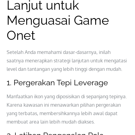
Lanjut untuk
Menguasai Game
Onet
Setelah Anda memahami dasar-dasarnya, inilah
saatnya menerapkan strategi lanjutan untuk mengatasi
level dan tantangan yang lebih tinggi dengan mudah.
1. Pergerakan Tepi Leverage
Manfaatkan ikon yang diposisikan di sepanjang tepinya.
Karena kawasan ini menawarkan pilihan pergerakan
yang terbatas, membersihkannya lebih awal dapat
membuat area lain lebih mudah diakses.