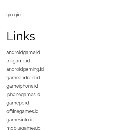
qiu qiu
Links
androidgame.id
trikgame.id
androidgaming.id
gameandroid.id
gameiphone.id
iphonegames.id
gamepc.id
offlinegames.id
gamesinfo.id
mobilegames.id