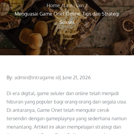
Home
Lain - lain
Menguasai Game Onet Online: Tips dan Strategi
Sukses
Posted
By:
admin@intragame.id
June 21, 2026
on
Di era digital, game seluler dan online telah menjadi
hiburan yang populer bagi orang-orang dari segala usia.
Di antaranya, Game Onet telah mengukir ceruk
tersendiri dengan gameplaynya yang sederhana namun
menantang. Artikel ini akan mempelajari strategi dan