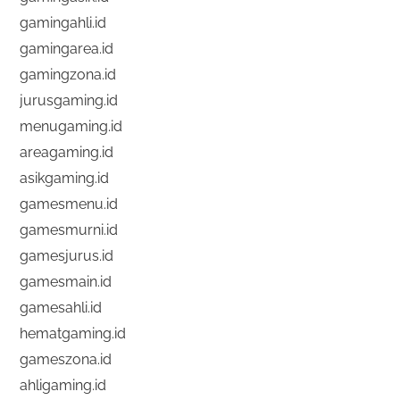
gamingahli.id
gamingarea.id
gamingzona.id
jurusgaming.id
menugaming.id
areagaming.id
asikgaming.id
gamesmenu.id
gamesmurni.id
gamesjurus.id
gamesmain.id
gamesahli.id
hematgaming.id
gameszona.id
ahligaming.id