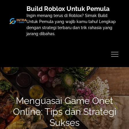
Skip
Build Roblox Untuk Pemula
to
Ingin menang terus di Roblox? Simak Build
content
Untuk Pemula yang wajib kamu tahu! Lengkap
dengan strategi terbaru dan trik rahasia yang
jarang dibahas.
Menguasai Game Onet
Online: Tips dan Strategi
Sukses