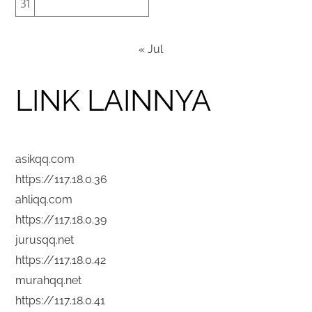
31
« Jul
LINK LAINNYA
asikqq.com
https://117.18.0.36
ahliqq.com
https://117.18.0.39
jurusqq.net
https://117.18.0.42
murahqq.net
https://117.18.0.41