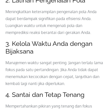
2. Latihan Pengenalan Pola
Meningkatkan keterampilan pengenalan pola Anda
dapat berdampak signifikan pada efisiensi Anda.
Luangkan waktu untuk mengenali pola dan
memprediksi reaksi berantai dari gerakan Anda.
3. Kelola Waktu Anda dengan
Bijaksana
Manajemen waktu sangat penting. Jangan terlalu lama
fokus pada satu pertandingan. Jika Anda tidak dapat
menemukan kecocokan dengan cepat, lanjutkan dan
kembali lagi nanti jika diperlukan.
4. Santai dan Tetap Tenang
Mempertahankan pikiran yang tenang dan fokus