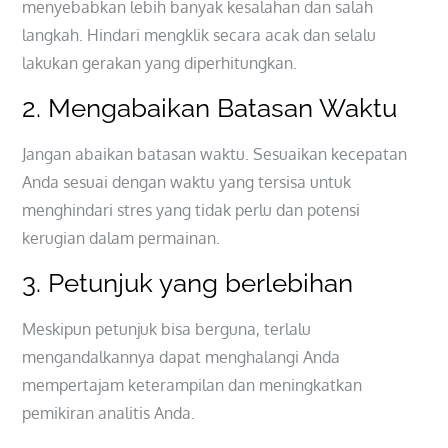
menyebabkan lebih banyak kesalahan dan salah
langkah. Hindari mengklik secara acak dan selalu
lakukan gerakan yang diperhitungkan.
2. Mengabaikan Batasan Waktu
Jangan abaikan batasan waktu. Sesuaikan kecepatan
Anda sesuai dengan waktu yang tersisa untuk
menghindari stres yang tidak perlu dan potensi
kerugian dalam permainan.
3. Petunjuk yang berlebihan
Meskipun petunjuk bisa berguna, terlalu
mengandalkannya dapat menghalangi Anda
mempertajam keterampilan dan meningkatkan
pemikiran analitis Anda.