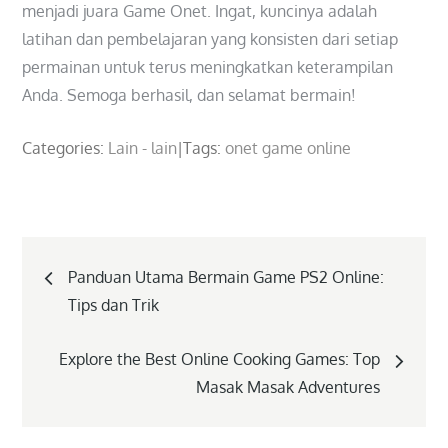
menjadi juara Game Onet. Ingat, kuncinya adalah
latihan dan pembelajaran yang konsisten dari setiap
permainan untuk terus meningkatkan keterampilan
Anda. Semoga berhasil, dan selamat bermain!
Categories:
Lain - lain
Tags:
onet game online
Post
Panduan Utama Bermain Game PS2 Online:
navigation
Tips dan Trik
Explore the Best Online Cooking Games: Top
Masak Masak Adventures