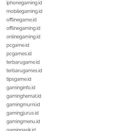
iphonegaming.id
mobilegaming.id
offlinegame.id
offlinegaming.id
onlinegaming.id
pcgame.id
pcgames.id
terbarugame.id
terbarugames.id
tipsgame.id
gaminginfo.id
gaminghemat.id
gamingmurni.id
gamingjurus.id
gamingmenu.id
gamingasik.id