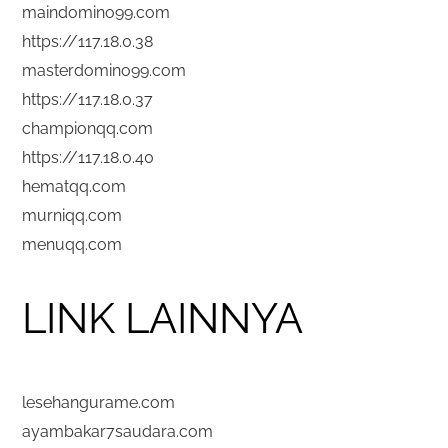
maindomino99.com
https://117.18.0.38
masterdomino99.com
https://117.18.0.37
championqq.com
https://117.18.0.40
hematqq.com
murniqq.com
menuqq.com
LINK LAINNYA
lesehangurame.com
ayambakar7saudara.com