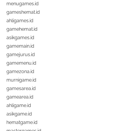
menugames.id
gameshemat.id
ahligames.id
gamehemat.id
asikgames.id
gamemain.id
gamejurus.id
gamemenu.id
gamezona.id
murnigame.id
gamesarea.id
gamearea.id
ahligame.id
asikgame.id
hematgame.id
mastergames.id