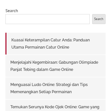
Search
Search
Kuasai Keterampilan Catur Anda: Panduan
Utama Permainan Catur Online
Menjelajahi Kegembiraan: Gabungan Olimpiade
Panjat Tebing dalam Game Online
Menguasai Ludo Online: Strategi dan Tips
Memenangkan Setiap Permainan
Temukan Serunya Kode Ojek Online: Game yang