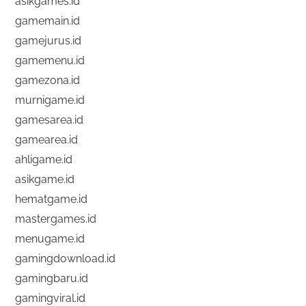
asikgames.id
gamemain.id
gamejurus.id
gamemenu.id
gamezona.id
murnigame.id
gamesarea.id
gamearea.id
ahligame.id
asikgame.id
hematgame.id
mastergames.id
menugame.id
gamingdownload.id
gamingbaru.id
gamingviral.id