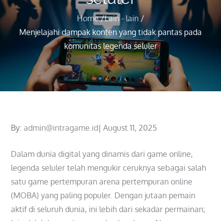
Home
Lain - lain
Menjelajahi dampak konten yang tidak pantas pada
komunitas legenda seluler
Posted
By:
admin@intragame.id
August 11, 2025
on
Dalam dunia digital yang dinamis dari game online,
legenda seluler telah mengukir ceruknya sebagai salah
satu game pertempuran arena pertempuran online
(MOBA) yang paling populer. Dengan jutaan pemain
aktif di seluruh dunia, ini lebih dari sekadar permainan;