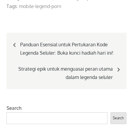
Tags:
mobile-legend-porn
Post
Panduan Esensial untuk Pertukaran Kode
navigation
Legenda Seluler: Buka kunci hadiah hari ini!
Strategi epik untuk menguasai peran utama
dalam legenda seluler
Search
Search