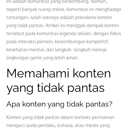
Ini adalah komunitas yang berkembang. Namun,
seperti banyak ruang online, komunitas ini menghadapi
tantangan, salah satunya adalah prevalensi konten
yang tidak pantas. Artikel ini menggali dampak konten
tersebut pada komunitas legenda seluler, dengan fokus
pada interaksi pemain, keseimbangan kompetitif,
kesehatan mental, dan langkah -langkah menuju
lingkungan game yang lebih aman.
Memahami konten
yang tidak pantas
Apa konten yang tidak pantas?
Konten yang tidak pantas dalam konteks permainan
mengacu pada perilaku, bahasa, atau media yang