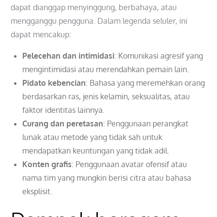
dapat dianggap menyinggung, berbahaya, atau
mengganggu pengguna. Dalam legenda seluler, ini
dapat mencakup:
Pelecehan dan intimidasi
: Komunikasi agresif yang
mengintimidasi atau merendahkan pemain lain.
Pidato kebencian
: Bahasa yang meremehkan orang
berdasarkan ras, jenis kelamin, seksualitas, atau
faktor identitas lainnya.
Curang dan peretasan
: Penggunaan perangkat
lunak atau metode yang tidak sah untuk
mendapatkan keuntungan yang tidak adil.
Konten grafis
: Penggunaan avatar ofensif atau
nama tim yang mungkin berisi citra atau bahasa
eksplisit.