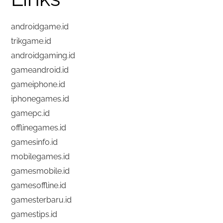
androidgame.id
trikgame.id
androidgaming.id
gameandroid.id
gameiphone.id
iphonegames.id
gamepc.id
offlinegames.id
gamesinfo.id
mobilegames.id
gamesmobile.id
gamesoffline.id
gamesterbaru.id
gamestips.id