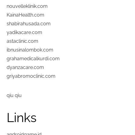
nouvelleklinik.com
KainaHealth.com
shabirahusada.com
yadikacare.com
astaclinic.com
ibnusinalombok.com
grahamedicalkurdi.com
dyanzacare.com
griyabromoclinic.com
qiu qiu
Links
androidgame.id