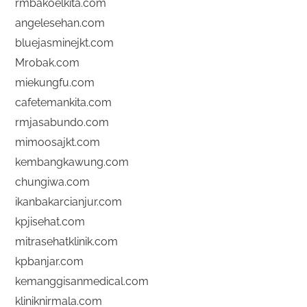
rmbakoelkita.com
angelesehan.com
bluejasminejkt.com
Mrobak.com
miekungfu.com
cafetemankita.com
rmjasabundo.com
mimoosajkt.com
kembangkawung.com
chungiwa.com
ikanbakarcianjur.com
kpjisehat.com
mitrasehatklinik.com
kpbanjar.com
kemanggisanmedical.com
kliniknirmala.com