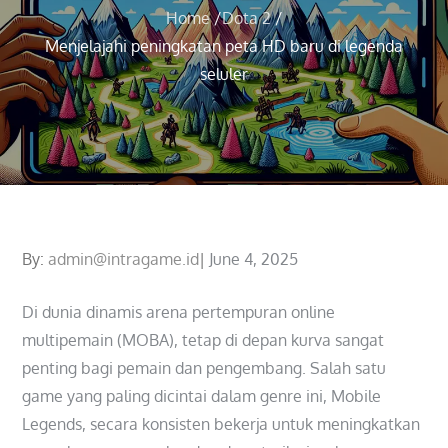
Home
Dota 2
Menjelajahi peningkatan peta HD baru di legenda
seluler
Posted
By:
admin@intragame.id
June 4, 2025
on
Di dunia dinamis arena pertempuran online
multipemain (MOBA), tetap di depan kurva sangat
penting bagi pemain dan pengembang. Salah satu
game yang paling dicintai dalam genre ini, Mobile
Legends, secara konsisten bekerja untuk meningkatkan