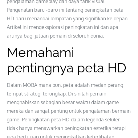
pengalaman gameplay dan daya tarik visual.
Pengenalan baru -baru ini tentang peningkatan peta
HD baru menandai lompatan yang signifikan ke depan.
Artikel ini mengeksplorasi peningkatan ini dan apa
artinya bagi jutaan pemain di seluruh dunia.
Memahami
pentingnya peta HD
Dalam MOBA mana pun, peta adalah medan perang
tempat strategi terungkap. Di sinilah pemain
menghabiskan sebagian besar waktu dalam game
mereka dan sangat penting untuk pengalaman bermain
game. Peningkatan peta HD dalam legenda seluler
tidak hanya menawarkan peningkatan estetika tetapi
juga bertujuan untuk meningkatkan keterlibatan