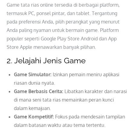
Game tata rias online tersedia di berbagai platform,
termasuk PC, ponsel pintar, dan tablet. Tergantung
pada preferensi Anda, pilih perangkat yang menurut
Anda paling nyaman untuk bermain game. Platform
populer seperti Google Play Store Android dan App
Store Apple menawarkan banyak pilihan.
2. Jelajahi Jenis Game
Game Simulator:
Izinkan pemain meniru aplikasi
riasan dunia nyata.
Game Berbasis Cerita:
Libatkan karakter dan narasi
di mana seni tata rias memainkan peran kunci
dalam kemajuan.
Game Kompetitif:
Fokus pada mendesain tampilan
dalam batasan waktu atau tema tertentu.