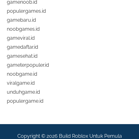
gamenoob.id
populergames.id
gamebaru.id
noobgames.id
gameviral.id
gamedaftar.id
gamesehat.id
gameterpopuler.id
noobgame.id
viralgame.id
unduhgame.id
populergame.id
Copyright © 2026
Build Roblox Untuk Pemula