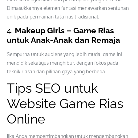
Dimasukkannya elemen fantasi menawarkan sentuhan
unik pada permainan tata rias tradisional.
4.
Makeup Girls – Game Rias
untuk Anak-Anak dan Remaja
Sempurna untuk audiens yang lebih muda, game ini
mendidik sekaligus menghibur, dengan fokus pada
teknik riasan dan pilihan gaya yang berbeda.
Tips SEO untuk
Website Game Rias
Online
Jika Anda mempertimbangkan untuk mengembangkan