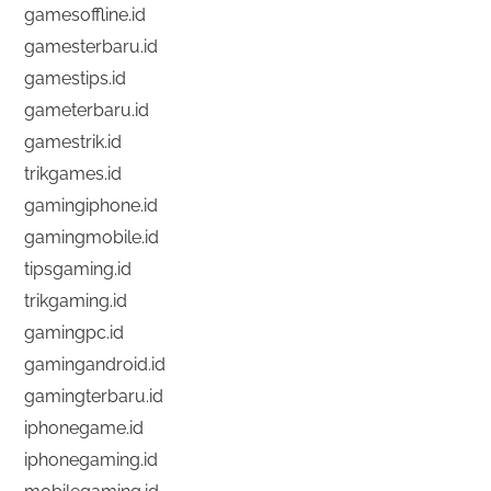
gamesoffline.id
gamesterbaru.id
gamestips.id
gameterbaru.id
gamestrik.id
trikgames.id
gamingiphone.id
gamingmobile.id
tipsgaming.id
trikgaming.id
gamingpc.id
gamingandroid.id
gamingterbaru.id
iphonegame.id
iphonegaming.id