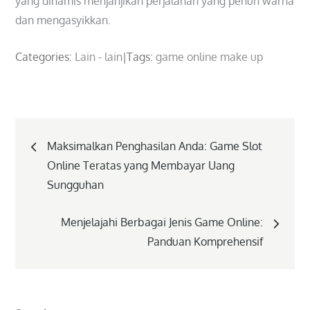
yang dinamis menjanjikan perjalanan yang penuh warna
dan mengasyikkan.
Categories:
Lain - lain
Tags:
game online make up
Post
Maksimalkan Penghasilan Anda: Game Slot
navigation
Online Teratas yang Membayar Uang
Sungguhan
Menjelajahi Berbagai Jenis Game Online:
Panduan Komprehensif