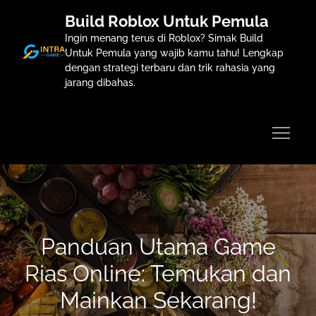
Skip
Build Roblox Untuk Pemula
to
Ingin menang terus di Roblox? Simak Build
content
Untuk Pemula yang wajib kamu tahu! Lengkap
dengan strategi terbaru dan trik rahasia yang
jarang dibahas.
Panduan Utama Game
Rias Online: Temukan dan
Mainkan Sekarang!