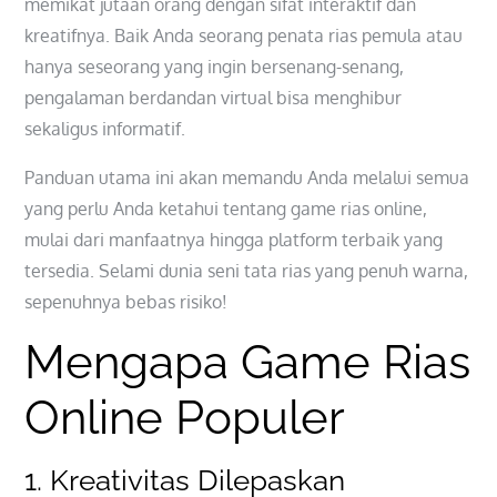
memikat jutaan orang dengan sifat interaktif dan
kreatifnya. Baik Anda seorang penata rias pemula atau
hanya seseorang yang ingin bersenang-senang,
pengalaman berdandan virtual bisa menghibur
sekaligus informatif.
Panduan utama ini akan memandu Anda melalui semua
yang perlu Anda ketahui tentang game rias online,
mulai dari manfaatnya hingga platform terbaik yang
tersedia. Selami dunia seni tata rias yang penuh warna,
sepenuhnya bebas risiko!
Mengapa Game Rias
Online Populer
1. Kreativitas Dilepaskan