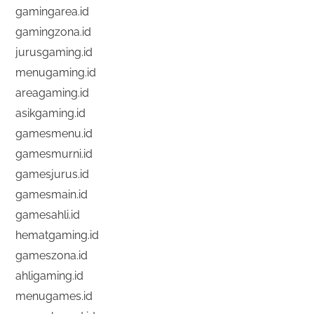
gamingarea.id
gamingzona.id
jurusgaming.id
menugaming.id
areagaming.id
asikgaming.id
gamesmenu.id
gamesmurni.id
gamesjurus.id
gamesmain.id
gamesahli.id
hematgaming.id
gameszona.id
ahligaming.id
menugames.id