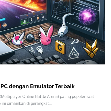
 PC dengan Emulator Terbaik
ultiplayer Online Battle Arena) paling populer saat
 ini dimainkan di perangkat…