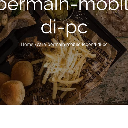
bermain-mobi
di-pc
Home
cara-bermain-mobile-legend-di-pc