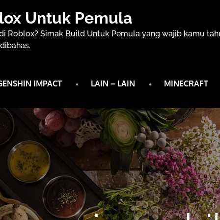
blox Untuk Pemula
di Roblox? Simak Build Untuk Pemula yang wajib kamu tahu!
 dibahas.
GENSHIN IMPACT
LAIN – LAIN
MINECRAFT