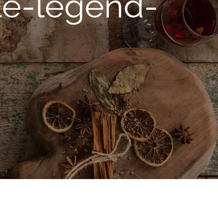
le-legend-