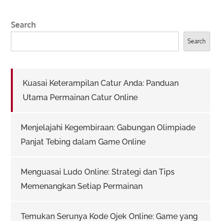
Search
Search
Kuasai Keterampilan Catur Anda: Panduan
Utama Permainan Catur Online
Menjelajahi Kegembiraan: Gabungan Olimpiade
Panjat Tebing dalam Game Online
Menguasai Ludo Online: Strategi dan Tips
Memenangkan Setiap Permainan
Temukan Serunya Kode Ojek Online: Game yang