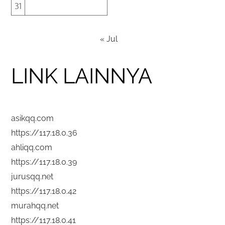
31
« Jul
LINK LAINNYA
asikqq.com
https://117.18.0.36
ahliqq.com
https://117.18.0.39
jurusqq.net
https://117.18.0.42
murahqq.net
https://117.18.0.41