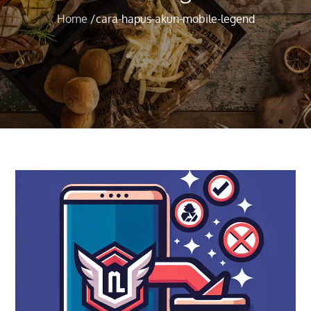
Home
cara-hapus-akun-mobile-legend