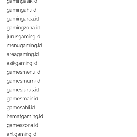
gamingasik.id
gamingahli.id
gamingarea.id
gamingzona.id
jurusgaming.id
menugaming.id
areagaming.id
asikgaming.id
gamesmenu.id
gamesmurni.id
gamesjurus.id
gamesmain.id
gamesahli.id
hematgaming.id
gameszona.id
ahligaming.id