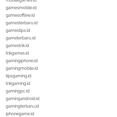
mobilegames.id
gamesmobile.id
gamesoffline.id
gamesterbaru.id
gamestips.id
gameterbaru.id
gamestrik.id
trikgames.id
gamingiphone.id
gamingmobile.id
tipsgaming.id
trikgaming.id
gamingpc.id
gamingandroid.id
gamingterbaru.id
iphonegame.id