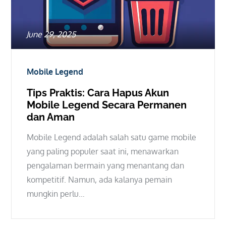
Posted
June 29, 2025
on
Mobile Legend
Tips Praktis: Cara Hapus Akun
Mobile Legend Secara Permanen
dan Aman
Mobile Legend adalah salah satu game mobile
yang paling populer saat ini, menawarkan
pengalaman bermain yang menantang dan
kompetitif. Namun, ada kalanya pemain
mungkin perlu…