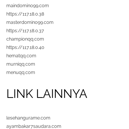
maindomino99.com
https://117.18.0.38
masterdomino99.com
https://117.18.0.37
championqq.com
https://117.18.0.40
hematqq.com
murniqq.com
menuqq.com
LINK LAINNYA
lesehangurame.com
ayambakar7saudara.com