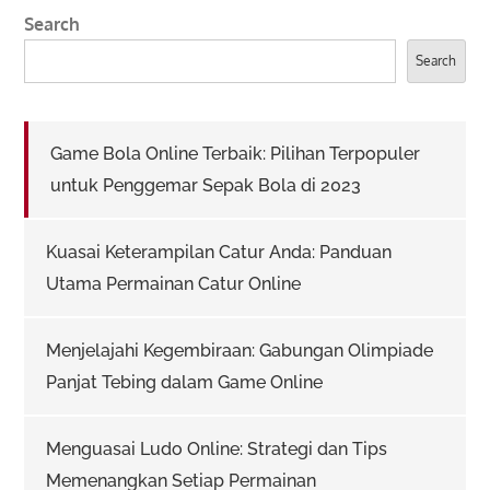
Search
Search
Game Bola Online Terbaik: Pilihan Terpopuler
untuk Penggemar Sepak Bola di 2023
Kuasai Keterampilan Catur Anda: Panduan
Utama Permainan Catur Online
Menjelajahi Kegembiraan: Gabungan Olimpiade
Panjat Tebing dalam Game Online
Menguasai Ludo Online: Strategi dan Tips
Memenangkan Setiap Permainan