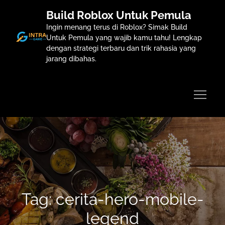
Skip
Build Roblox Untuk Pemula
to
Ingin menang terus di Roblox? Simak Build
content
Untuk Pemula yang wajib kamu tahu! Lengkap
dengan strategi terbaru dan trik rahasia yang
jarang dibahas.
Tag:
cerita-hero-mobile-
legend