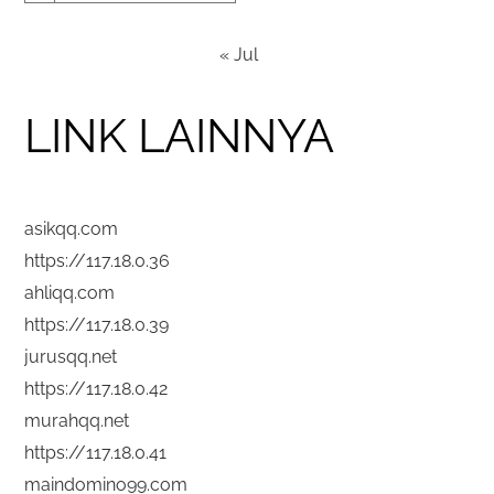
« Jul
LINK LAINNYA
asikqq.com
https://117.18.0.36
ahliqq.com
https://117.18.0.39
jurusqq.net
https://117.18.0.42
murahqq.net
https://117.18.0.41
maindomino99.com