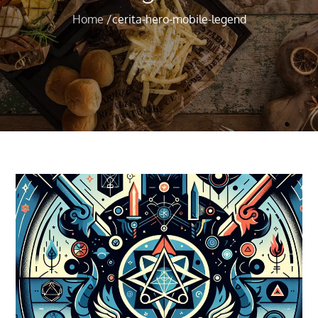
Home
cerita-hero-mobile-legend