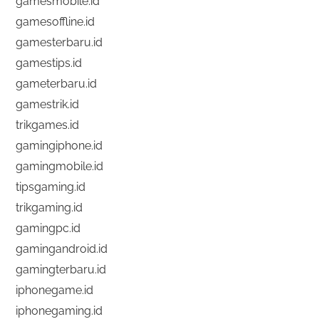
gamesmobile.id
gamesoffline.id
gamesterbaru.id
gamestips.id
gameterbaru.id
gamestrik.id
trikgames.id
gamingiphone.id
gamingmobile.id
tipsgaming.id
trikgaming.id
gamingpc.id
gamingandroid.id
gamingterbaru.id
iphonegame.id
iphonegaming.id