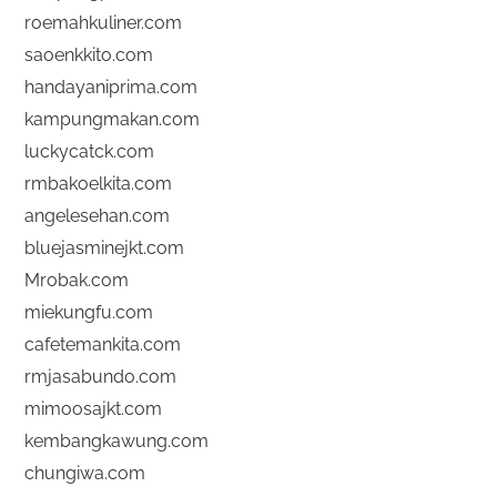
roemahkuliner.com
saoenkkito.com
handayaniprima.com
kampungmakan.com
luckycatck.com
rmbakoelkita.com
angelesehan.com
bluejasminejkt.com
Mrobak.com
miekungfu.com
cafetemankita.com
rmjasabundo.com
mimoosajkt.com
kembangkawung.com
chungiwa.com