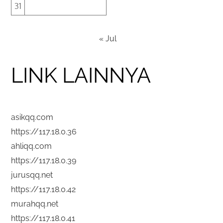
31
« Jul
LINK LAINNYA
asikqq.com
https://117.18.0.36
ahliqq.com
https://117.18.0.39
jurusqq.net
https://117.18.0.42
murahqq.net
https://117.18.0.41