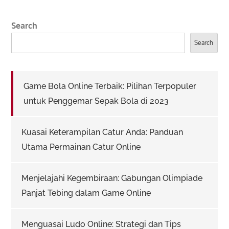
Search
Search
Game Bola Online Terbaik: Pilihan Terpopuler
untuk Penggemar Sepak Bola di 2023
Kuasai Keterampilan Catur Anda: Panduan
Utama Permainan Catur Online
Menjelajahi Kegembiraan: Gabungan Olimpiade
Panjat Tebing dalam Game Online
Menguasai Ludo Online: Strategi dan Tips