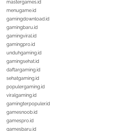
mastergames.id
menugame.id
gamingdownload.id
gamingbaru.id
gamingviral.id
gamingpro.id
unduhgaming.id
gamingsehat.id
daftargaming.id
sehatgaming.id
populergaming.id
viralgaming.id
gamingterpopuler.id
gamesnoob.id
gamespro.id
gamesbaru.id