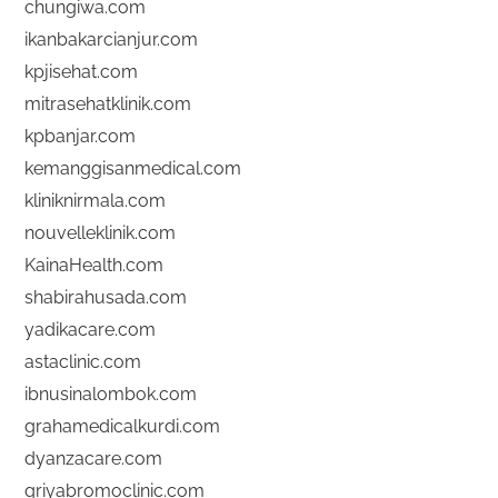
chungiwa.com
ikanbakarcianjur.com
kpjisehat.com
mitrasehatklinik.com
kpbanjar.com
kemanggisanmedical.com
kliniknirmala.com
nouvelleklinik.com
KainaHealth.com
shabirahusada.com
yadikacare.com
astaclinic.com
ibnusinalombok.com
grahamedicalkurdi.com
dyanzacare.com
griyabromoclinic.com