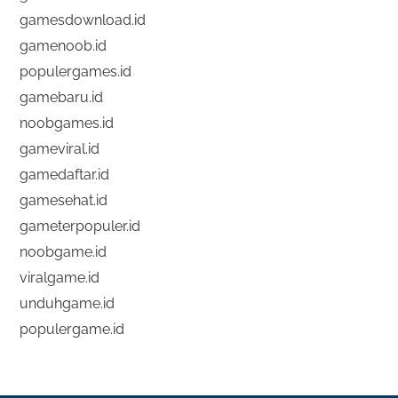
gamesdownload.id
gamenoob.id
populergames.id
gamebaru.id
noobgames.id
gameviral.id
gamedaftar.id
gamesehat.id
gameterpopuler.id
noobgame.id
viralgame.id
unduhgame.id
populergame.id