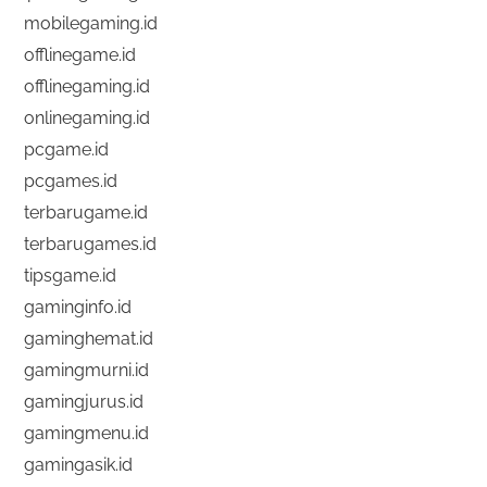
mobilegaming.id
offlinegame.id
offlinegaming.id
onlinegaming.id
pcgame.id
pcgames.id
terbarugame.id
terbarugames.id
tipsgame.id
gaminginfo.id
gaminghemat.id
gamingmurni.id
gamingjurus.id
gamingmenu.id
gamingasik.id