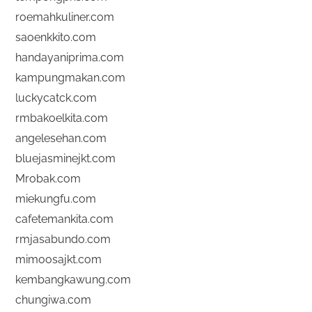
roemahkuliner.com
saoenkkito.com
handayaniprima.com
kampungmakan.com
luckycatck.com
rmbakoelkita.com
angelesehan.com
bluejasminejkt.com
Mrobak.com
miekungfu.com
cafetemankita.com
rmjasabundo.com
mimoosajkt.com
kembangkawung.com
chungiwa.com