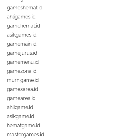
gameshemat.id
ahligames.id
gamehemat.id
asikgames.id
gamemain.id
gamejurus.id
gamemenu.id
gamezona.id
murnigame.id
gamesarea.id
gamearea.id
ahligame.id
asikgame.id
hematgame.id
mastergames.id