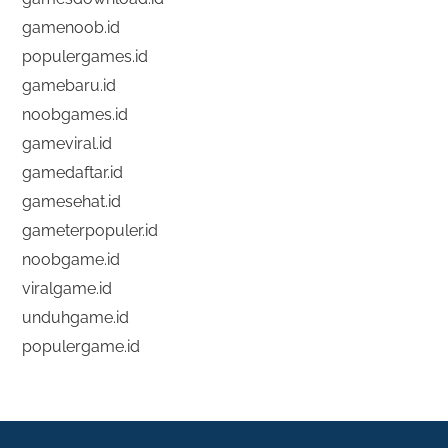
gamenoob.id
populergames.id
gamebaru.id
noobgames.id
gameviral.id
gamedaftar.id
gamesehat.id
gameterpopuler.id
noobgame.id
viralgame.id
unduhgame.id
populergame.id