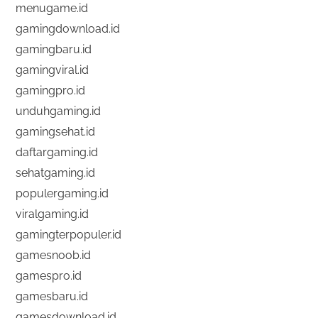
menugame.id
gamingdownload.id
gamingbaru.id
gamingviral.id
gamingpro.id
unduhgaming.id
gamingsehat.id
daftargaming.id
sehatgaming.id
populergaming.id
viralgaming.id
gamingterpopuler.id
gamesnoob.id
gamespro.id
gamesbaru.id
gamesdownload.id