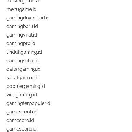
mastergames.id
menugame.id
gamingdownload.id
gamingbaru.id
gamingviral.id
gamingpro.id
unduhgaming.id
gamingsehat.id
daftargaming.id
sehatgaming.id
populergaming.id
viralgaming.id
gamingterpopuler.id
gamesnoob.id
gamespro.id
gamesbaru.id