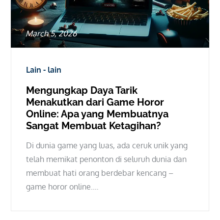
Posted
March 5, 2026
on
Lain - lain
Mengungkap Daya Tarik
Menakutkan dari Game Horor
Online: Apa yang Membuatnya
Sangat Membuat Ketagihan?
Di dunia game yang luas, ada ceruk unik yang
telah memikat penonton di seluruh dunia dan
membuat hati orang berdebar kencang –
game horor online.…