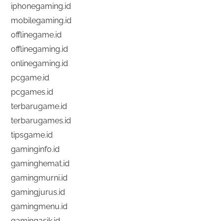
iphonegaming.id
mobilegaming.id
offlinegame.id
offlinegaming.id
onlinegaming.id
pcgame.id
pcgames.id
terbarugame.id
terbarugames.id
tipsgame.id
gaminginfo.id
gaminghemat.id
gamingmurni.id
gamingjurus.id
gamingmenu.id
gamingasik.id