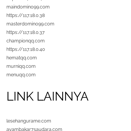
maindomino99.com
https://117.18.0.38
masterdomino99.com
https://117.18.0.37
championqq.com
https://117.18.0.40
hematqq.com
murniqq.com
menuqq.com
LINK LAINNYA
lesehangurame.com
ayambakar7saudara.com