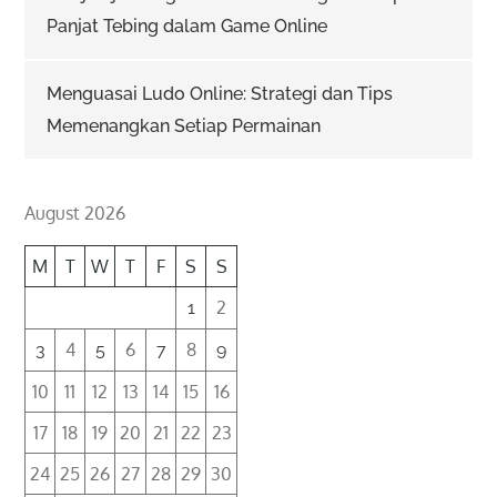
Panjat Tebing dalam Game Online
Menguasai Ludo Online: Strategi dan Tips
Memenangkan Setiap Permainan
August 2026
M
T
W
T
F
S
S
2
1
4
6
8
3
5
7
9
10
11
12
13
14
15
16
17
18
19
20
21
22
23
24
25
26
27
28
29
30