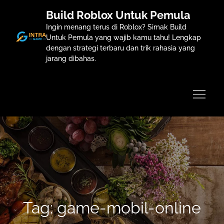
Skip
Build Roblox Untuk Pemula
to
Ingin menang terus di Roblox? Simak Build
content
Untuk Pemula yang wajib kamu tahu! Lengkap
dengan strategi terbaru dan trik rahasia yang
jarang dibahas.
Tag:
game-mobil-online