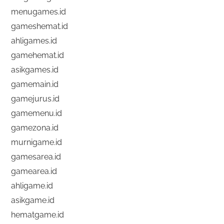
menugames.id
gameshemat.id
ahligames.id
gamehemat.id
asikgames.id
gamemain.id
gamejurus.id
gamemenu.id
gamezona.id
murnigame.id
gamesarea.id
gamearea.id
ahligame.id
asikgame.id
hematgame.id