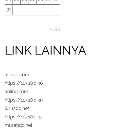
31
« Jul
LINK LAINNYA
asikqq.com
https://117.18.0.36
ahliqq.com
https://117.18.0.39
jurusqq.net
https://117.18.0.42
murahqq.net