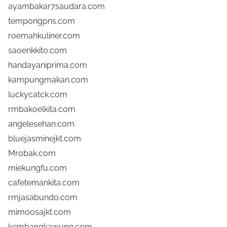
ayambakar7saudara.com
tempongpns.com
roemahkuliner.com
saoenkkito.com
handayaniprima.com
kampungmakan.com
luckycatck.com
rmbakoelkita.com
angelesehan.com
bluejasminejkt.com
Mrobak.com
miekungfu.com
cafetemankita.com
rmjasabundo.com
mimoosajkt.com
kembangkawung.com