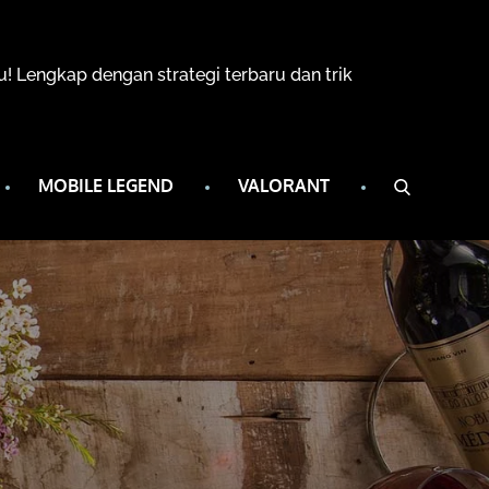
 Lengkap dengan strategi terbaru dan trik
MOBILE LEGEND
VALORANT