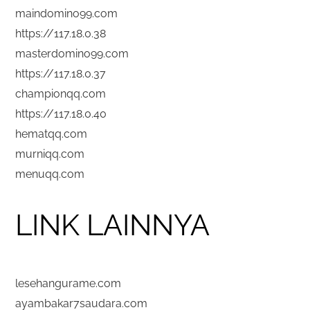
maindomino99.com
https://117.18.0.38
masterdomino99.com
https://117.18.0.37
championqq.com
https://117.18.0.40
hematqq.com
murniqq.com
menuqq.com
LINK LAINNYA
lesehangurame.com
ayambakar7saudara.com