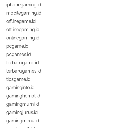
iphonegaming.id
mobilegaming.id
offlinegame.id
offlinegaming.id
onlinegaming.id
pcgame.id
pcgames.id
terbarugame.id
terbarugames.id
tipsgame.id
gaminginfo.id
gaminghemat.id
gamingmurni.id
gamingjurus.id
gamingmenu.id