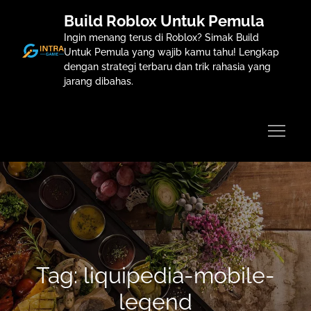
Skip
Build Roblox Untuk Pemula
to
Ingin menang terus di Roblox? Simak Build
content
Untuk Pemula yang wajib kamu tahu! Lengkap
dengan strategi terbaru dan trik rahasia yang
jarang dibahas.
Tag:
liquipedia-mobile-
legend