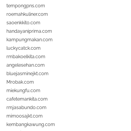
tempongpns.com
roemahkuliner.com
saoenkkito.com
handayaniprima.com
kampungmakan.com
luckycatck.com
rmbakoelkita.com
angelesehan.com
bluejasminejkt.com
Mrobak.com
miekungfu.com
cafetemankita.com
rmjasabundo.com
mimoosajkt.com
kembangkawung.com