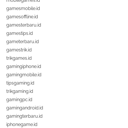
mobilegames.id
gamesmobile.id
gamesoffline.id
gamesterbaru.id
gamestips.id
gameterbaru.id
gamestrik.id
trikgames.id
gamingiphone.id
gamingmobile.id
tipsgaming.id
trikgaming.id
gamingpc.id
gamingandroid.id
gamingterbaru.id
iphonegame.id