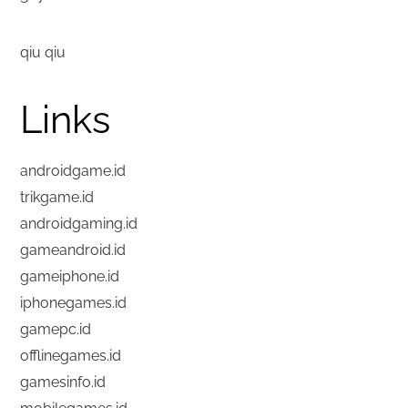
qiu qiu
Links
androidgame.id
trikgame.id
androidgaming.id
gameandroid.id
gameiphone.id
iphonegames.id
gamepc.id
offlinegames.id
gamesinfo.id