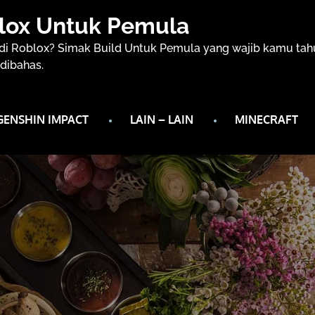
blox Untuk Pemula
di Roblox? Simak Build Untuk Pemula yang wajib kamu tahu!
 dibahas.
GENSHIN IMPACT
LAIN – LAIN
MINECRAFT