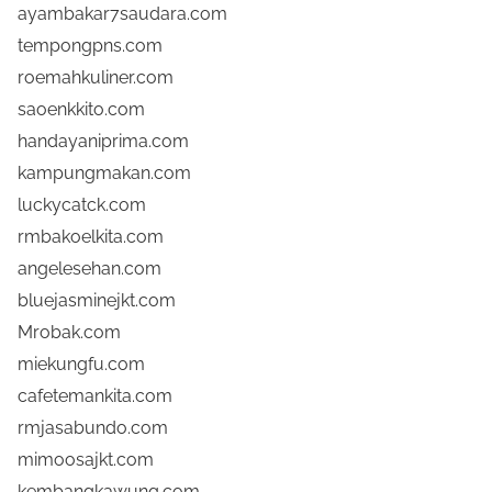
ayambakar7saudara.com
tempongpns.com
roemahkuliner.com
saoenkkito.com
handayaniprima.com
kampungmakan.com
luckycatck.com
rmbakoelkita.com
angelesehan.com
bluejasminejkt.com
Mrobak.com
miekungfu.com
cafetemankita.com
rmjasabundo.com
mimoosajkt.com
kembangkawung.com