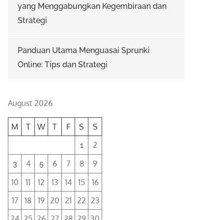
yang Menggabungkan Kegembiraan dan
Strategi
Panduan Utama Menguasai Sprunki
Online: Tips dan Strategi
August 2026
M
T
W
T
F
S
S
2
1
4
6
7
8
9
3
5
10
11
12
13
14
15
16
17
18
19
20
21
22
23
24
25
26
27
28
29
30