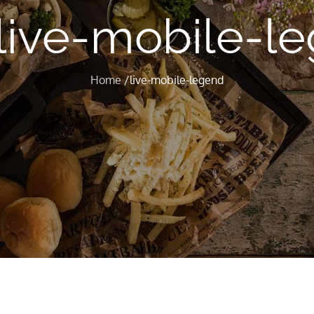
live-mobile-l
Home
live-mobile-legend