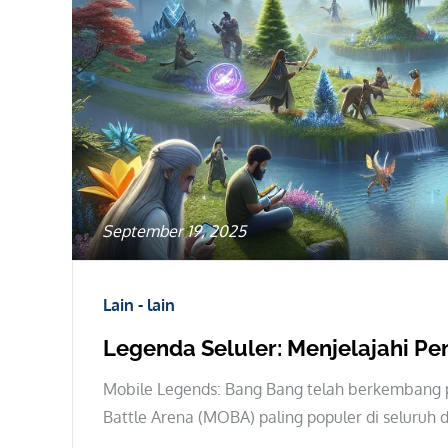
Posted
September 19, 2025
on
Lain - lain
Legenda Seluler: Menjelajahi P
Mobile Legends: Bang Bang telah berkembang p
Battle Arena (MOBA) paling populer di seluruh