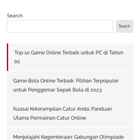
Search
Search
Top 10 Game Online Terbaik untuk PC di Tahun
Ini
Game Bola Online Terbaik: Pilihan Terpopuler
untuk Penggemar Sepak Bola di 2023
Kuasai Keterampilan Catur Anda: Panduan
Utama Permainan Catur Online
Menjelajahi Kegembiraan: Gabungan Olimpiade