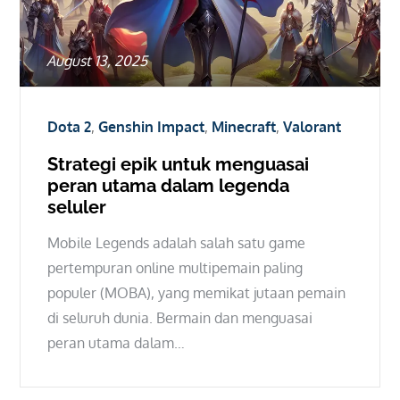
Posted
August 13, 2025
on
Dota 2
Genshin Impact
Minecraft
Valorant
Strategi epik untuk menguasai
peran utama dalam legenda
seluler
Mobile Legends adalah salah satu game
pertempuran online multipemain paling
populer (MOBA), yang memikat jutaan pemain
di seluruh dunia. Bermain dan menguasai
peran utama dalam…