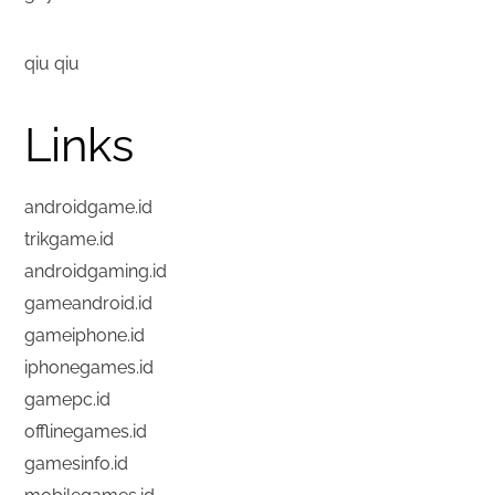
qiu qiu
Links
androidgame.id
trikgame.id
androidgaming.id
gameandroid.id
gameiphone.id
iphonegames.id
gamepc.id
offlinegames.id
gamesinfo.id