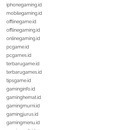
iphonegaming.id
mobilegaming.id
offlinegame.id
offlinegaming.id
onlinegaming.id
pcgame.id
pcgames.id
terbarugame.id
terbarugames.id
tipsgame.id
gaminginfo.id
gaminghemat.id
gamingmurni.id
gamingjurus.id
gamingmenu.id