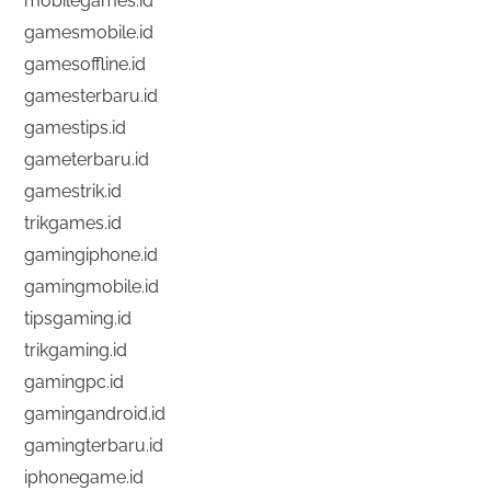
mobilegames.id
gamesmobile.id
gamesoffline.id
gamesterbaru.id
gamestips.id
gameterbaru.id
gamestrik.id
trikgames.id
gamingiphone.id
gamingmobile.id
tipsgaming.id
trikgaming.id
gamingpc.id
gamingandroid.id
gamingterbaru.id
iphonegame.id