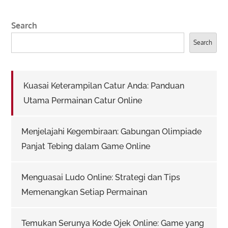
Search
Search
Kuasai Keterampilan Catur Anda: Panduan
Utama Permainan Catur Online
Menjelajahi Kegembiraan: Gabungan Olimpiade
Panjat Tebing dalam Game Online
Menguasai Ludo Online: Strategi dan Tips
Memenangkan Setiap Permainan
Temukan Serunya Kode Ojek Online: Game yang