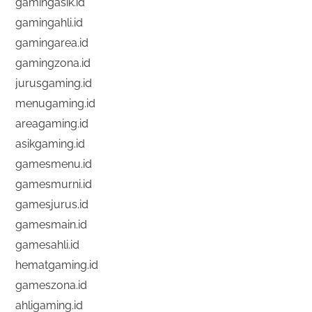
gamingasik.id
gamingahli.id
gamingarea.id
gamingzona.id
jurusgaming.id
menugaming.id
areagaming.id
asikgaming.id
gamesmenu.id
gamesmurni.id
gamesjurus.id
gamesmain.id
gamesahli.id
hematgaming.id
gameszona.id
ahligaming.id