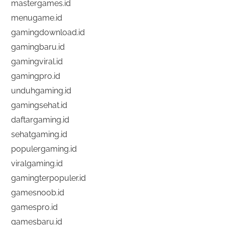
mastergames.id
menugame.id
gamingdownload.id
gamingbaru.id
gamingviral.id
gamingpro.id
unduhgaming.id
gamingsehat.id
daftargaming.id
sehatgaming.id
populergaming.id
viralgaming.id
gamingterpopuler.id
gamesnoob.id
gamespro.id
gamesbaru.id