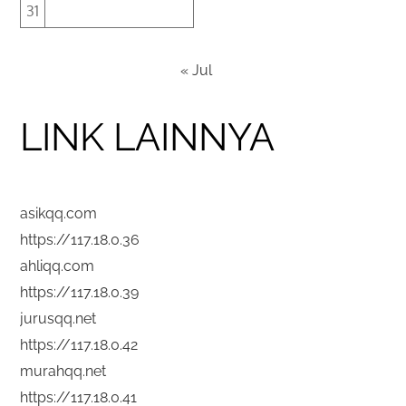
31
« Jul
LINK LAINNYA
asikqq.com
https://117.18.0.36
ahliqq.com
https://117.18.0.39
jurusqq.net
https://117.18.0.42
murahqq.net
https://117.18.0.41