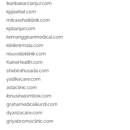
ikanbakarcianjur.com
kpjisehat.com
mitrasehatklinik.com
kpbanjar.com
kemanggisanmedical.com
kliniknirmala.com
nouvelleklinik.com
KainaHealth.com
shabirahusada.com
yadikacare.com
astaclinic.com
ibnusinalombok.com
grahamedicalkurdi.com
dyanzacare.com
griyabromoclinic.com