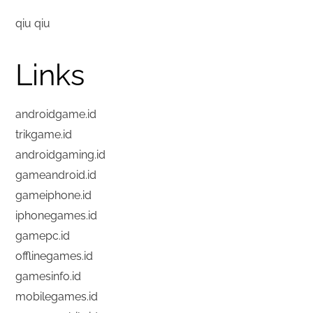
qiu qiu
Links
androidgame.id
trikgame.id
androidgaming.id
gameandroid.id
gameiphone.id
iphonegames.id
gamepc.id
offlinegames.id
gamesinfo.id
mobilegames.id