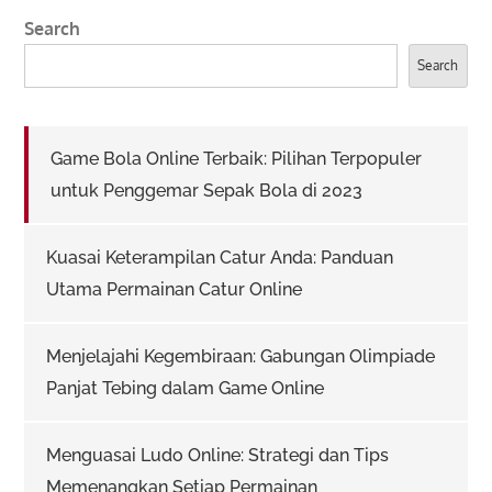
Search
Search
Game Bola Online Terbaik: Pilihan Terpopuler
untuk Penggemar Sepak Bola di 2023
Kuasai Keterampilan Catur Anda: Panduan
Utama Permainan Catur Online
Menjelajahi Kegembiraan: Gabungan Olimpiade
Panjat Tebing dalam Game Online
Menguasai Ludo Online: Strategi dan Tips
Memenangkan Setiap Permainan