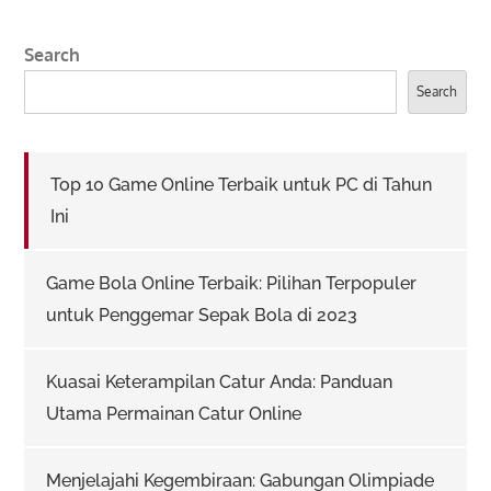
Search
Search
Top 10 Game Online Terbaik untuk PC di Tahun
Ini
Game Bola Online Terbaik: Pilihan Terpopuler
untuk Penggemar Sepak Bola di 2023
Kuasai Keterampilan Catur Anda: Panduan
Utama Permainan Catur Online
Menjelajahi Kegembiraan: Gabungan Olimpiade