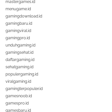
mastergames.id
menugame.id
gamingdownload.id
gamingbaru.id
gamingviral.id
gamingpro.id
unduhgaming.id
gamingsehat.id
daftargaming.id
sehatgaming.id
populergaming.id
viralgaming.id
gamingterpopuler.id
gamesnoob.id
gamespro.id
gamesbaru.id