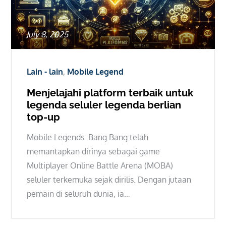
Posted
July 8, 2025
on
Lain - lain
Mobile Legend
Menjelajahi platform terbaik untuk
legenda seluler legenda berlian
top-up
Mobile Legends: Bang Bang telah
memantapkan dirinya sebagai game
Multiplayer Online Battle Arena (MOBA)
seluler terkemuka sejak dirilis. Dengan jutaan
pemain di seluruh dunia, ia…