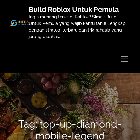
Skip
Build Roblox Untuk Pemula
to
Ingin menang terus di Roblox? Simak Build
content
Untuk Pemula yang wajib kamu tahu! Lengkap
dengan strategi terbaru dan trik rahasia yang
jarang dibahas.
Tag:
top-up-diamond-
mobile-legend