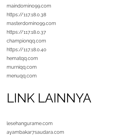
maindomino99.com
https://117.18.0.38
masterdomino99.com
https://117.18.0.37
championqq.com
https://117.18.0.40
hematqq.com
murniqq.com
menuqq.com
LINK LAINNYA
lesehangurame.com
ayambakar7saudara.com