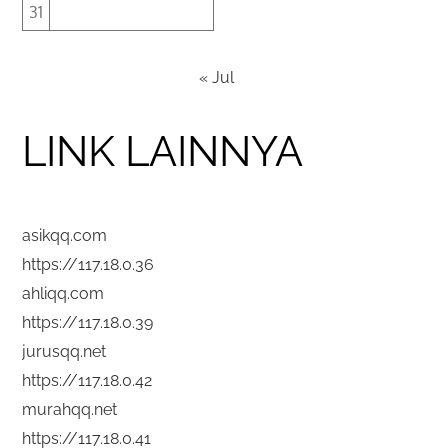
31
« Jul
LINK LAINNYA
asikqq.com
https://117.18.0.36
ahliqq.com
https://117.18.0.39
jurusqq.net
https://117.18.0.42
murahqq.net
https://117.18.0.41