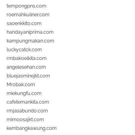
tempongpns.com
roemahkuliner.com
saoenkkito.com
handayaniprima.com
kampungmakan.com
luckycatck.com
rmbakoelkita.com
angelesehan.com
bluejasminejkt.com
Mrobak.com
miekungfu.com
cafetemankita.com
rmjasabundo.com
mimoosajkt.com
kembangkawung.com