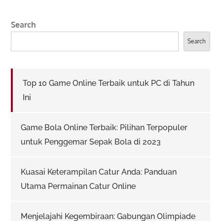
Search
Search
Top 10 Game Online Terbaik untuk PC di Tahun
Ini
Game Bola Online Terbaik: Pilihan Terpopuler
untuk Penggemar Sepak Bola di 2023
Kuasai Keterampilan Catur Anda: Panduan
Utama Permainan Catur Online
Menjelajahi Kegembiraan: Gabungan Olimpiade