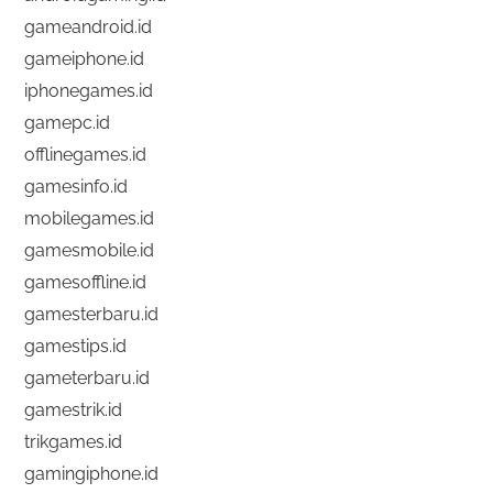
gameandroid.id
gameiphone.id
iphonegames.id
gamepc.id
offlinegames.id
gamesinfo.id
mobilegames.id
gamesmobile.id
gamesoffline.id
gamesterbaru.id
gamestips.id
gameterbaru.id
gamestrik.id
trikgames.id
gamingiphone.id