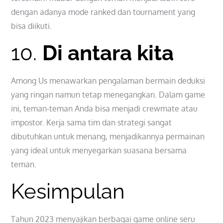
dengan adanya mode ranked dan tournament yang
bisa diikuti.
10.
Di antara kita
Among Us menawarkan pengalaman bermain deduksi
yang ringan namun tetap menegangkan. Dalam game
ini, teman-teman Anda bisa menjadi crewmate atau
impostor. Kerja sama tim dan strategi sangat
dibutuhkan untuk menang, menjadikannya permainan
yang ideal untuk menyegarkan suasana bersama
teman.
Kesimpulan
Tahun 2023 menyajikan berbagai game online seru