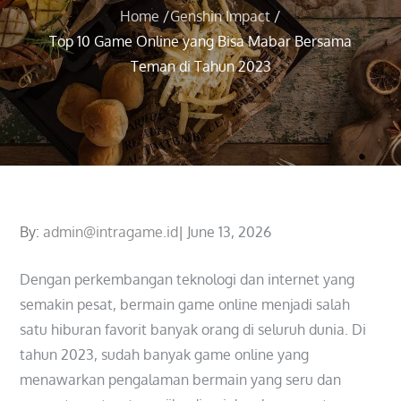
Home
Genshin Impact
Top 10 Game Online yang Bisa Mabar Bersama
Teman di Tahun 2023
Posted
By:
admin@intragame.id
June 13, 2026
on
Dengan perkembangan teknologi dan internet yang
semakin pesat, bermain game online menjadi salah
satu hiburan favorit banyak orang di seluruh dunia. Di
tahun 2023, sudah banyak game online yang
menawarkan pengalaman bermain yang seru dan