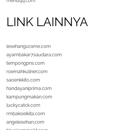
menuqq.com
LINK LAINNYA
lesehangurame.com
ayambakar7saudara.com
tempongpns.com
roemahkuliner.com
saoenkkito.com
handayaniprima.com
kampungmakan.com
luckycatck.com
rmbakoelkita.com
angelesehan.com