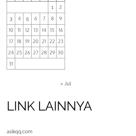
2
1
4
6
7
8
9
3
5
10
11
12
13
14
15
16
17
18
19
20
21
22
23
24
25
26
27
28
29
30
31
« Jul
LINK LAINNYA
asikqq.com