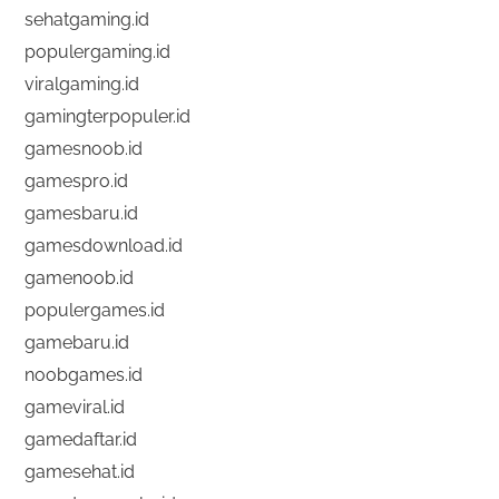
sehatgaming.id
populergaming.id
viralgaming.id
gamingterpopuler.id
gamesnoob.id
gamespro.id
gamesbaru.id
gamesdownload.id
gamenoob.id
populergames.id
gamebaru.id
noobgames.id
gameviral.id
gamedaftar.id
gamesehat.id