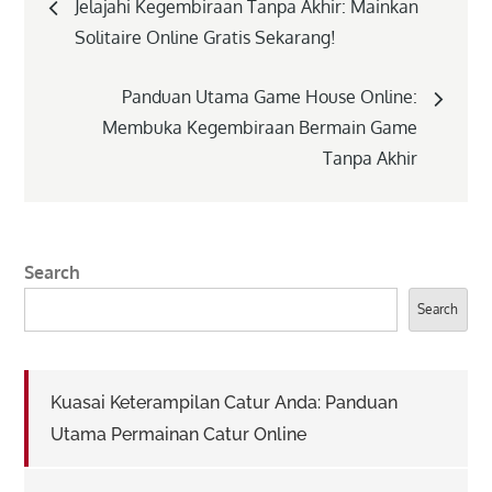
Jelajahi Kegembiraan Tanpa Akhir: Mainkan
navigation
Solitaire Online Gratis Sekarang!
Panduan Utama Game House Online:
Membuka Kegembiraan Bermain Game
Tanpa Akhir
Search
Search
Kuasai Keterampilan Catur Anda: Panduan
Utama Permainan Catur Online