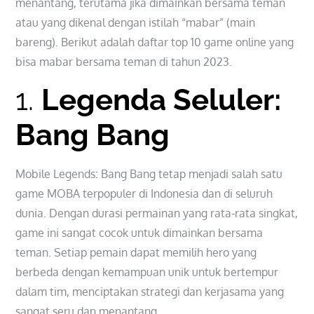
menantang, terutama jika dimainkan bersama teman
atau yang dikenal dengan istilah “mabar” (main
bareng). Berikut adalah daftar top 10 game online yang
bisa mabar bersama teman di tahun 2023.
1.
Legenda Seluler:
Bang Bang
Mobile Legends: Bang Bang tetap menjadi salah satu
game MOBA terpopuler di Indonesia dan di seluruh
dunia. Dengan durasi permainan yang rata-rata singkat,
game ini sangat cocok untuk dimainkan bersama
teman. Setiap pemain dapat memilih hero yang
berbeda dengan kemampuan unik untuk bertempur
dalam tim, menciptakan strategi dan kerjasama yang
sangat seru dan menantang.