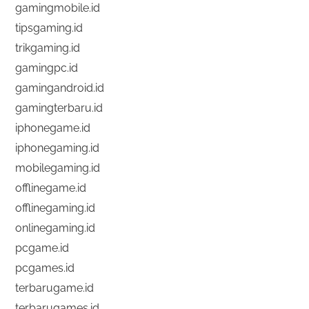
gamingmobile.id
tipsgaming.id
trikgaming.id
gamingpc.id
gamingandroid.id
gamingterbaru.id
iphonegame.id
iphonegaming.id
mobilegaming.id
offlinegame.id
offlinegaming.id
onlinegaming.id
pcgame.id
pcgames.id
terbarugame.id
terbarugames.id