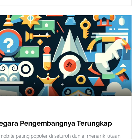
 Negara Pengembangnya Terungkap
obile paling populer di seluruh dunia, menarik jutaan