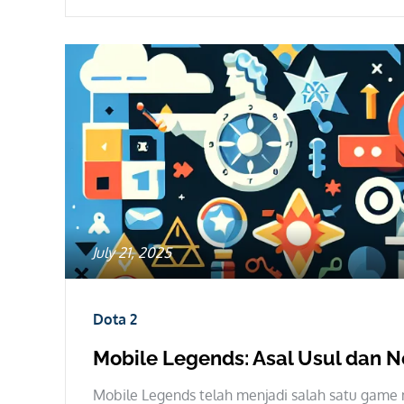
Posted
July 21, 2025
on
Dota 2
Mobile Legends: Asal Usul dan
Mobile Legends telah menjadi salah satu game m