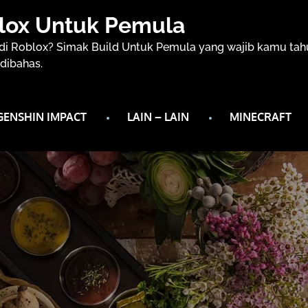
blox Untuk Pemula
di Roblox? Simak Build Untuk Pemula yang wajib kamu tahu!
 dibahas.
GENSHIN IMPACT
LAIN – LAIN
MINECRAFT