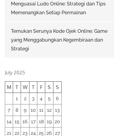
Menguasai Ludo Online: Strategi dan Tips
Memenangkan Setiap Permainan
Temukan Serunya Kode Ojek Online: Game
yang Menggabungkan Kegembiraan dan
Strategi
July 2025
M
T
W
T
F
S
S
1
2
3
4
5
6
7
8
9
10
11
12
13
14
15
16
17
18
19
20
21
22
23
24
25
26
27