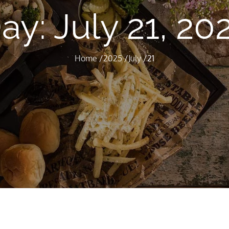
ay:
July 21, 20
Home
2025
July
21