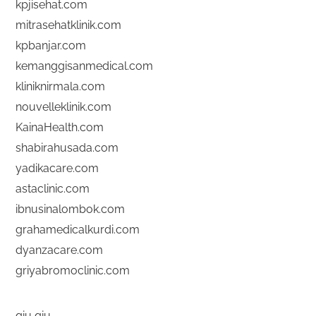
kpjisehat.com
mitrasehatklinik.com
kpbanjar.com
kemanggisanmedical.com
kliniknirmala.com
nouvelleklinik.com
KainaHealth.com
shabirahusada.com
yadikacare.com
astaclinic.com
ibnusinalombok.com
grahamedicalkurdi.com
dyanzacare.com
griyabromoclinic.com
qiu qiu