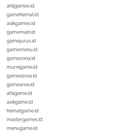
ahligames.id
gamehemat.id
asikgames.id
gamemain.id
gamejurus.id
gamemenu.id
gamezona.id
murnigame.id
gamesarea.id
gamearea.id
ahligame.id
asikgame.id
hematgame.id
mastergames.id
menugame.id