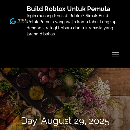
Skip
Build Roblox Untuk Pemula
to
Ingin menang terus di Roblox? Simak Build
content
Untuk Pemula yang wajib kamu tahu! Lengkap
dengan strategi terbaru dan trik rahasia yang
jarang dibahas.
Day:
August 29, 2025