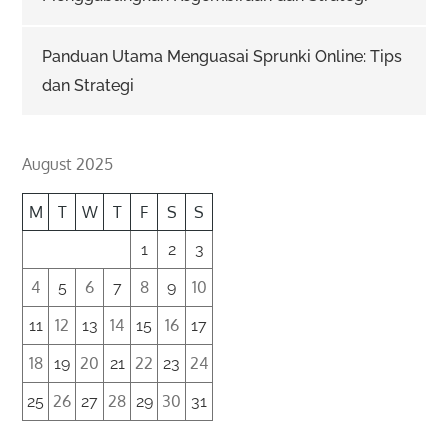
Panduan Utama Menguasai Sprunki Online: Tips
dan Strategi
August 2025
M
T
W
T
F
S
S
1
2
3
4
6
8
10
5
7
9
12
14
16
11
13
15
17
18
20
22
24
19
21
23
26
28
30
25
27
29
31