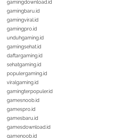
gamingdownload.id
gamingbaru.id
gamingviral.id
gamingpro.id
unduhgaming.id
gamingsehat.id
daftargaming.id
sehatgaming.id
populergaming.id
viralgaming.id
gamingterpopuler.id
gamesnoob.id
gamespro.id
gamesbaru.id
gamesdownload.id
gamenoob.id