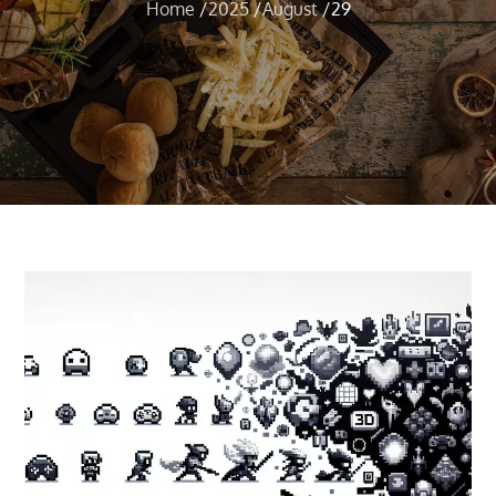
Home
2025
August
29