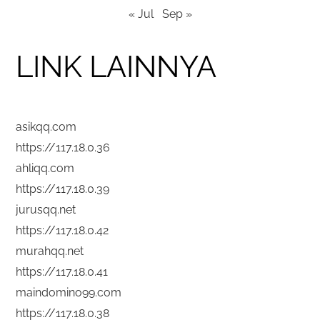
« Jul
Sep »
LINK LAINNYA
asikqq.com
https://117.18.0.36
ahliqq.com
https://117.18.0.39
jurusqq.net
https://117.18.0.42
murahqq.net
https://117.18.0.41
maindomino99.com
https://117.18.0.38