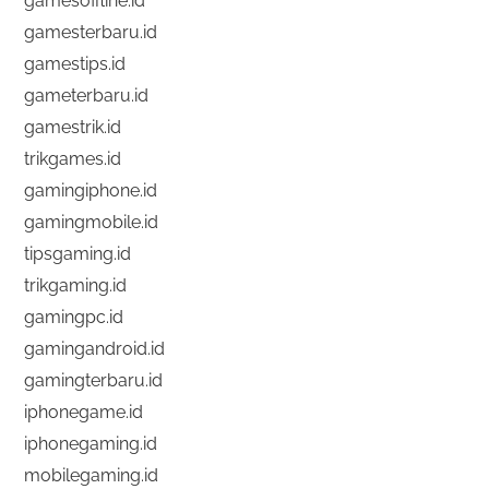
gamesoffline.id
gamesterbaru.id
gamestips.id
gameterbaru.id
gamestrik.id
trikgames.id
gamingiphone.id
gamingmobile.id
tipsgaming.id
trikgaming.id
gamingpc.id
gamingandroid.id
gamingterbaru.id
iphonegame.id
iphonegaming.id
mobilegaming.id