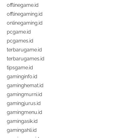
offlinegame.id
offlinegaming.id
onlinegaming.id
pcgame.id
pcgames.id
terbarugame.id
terbarugames.id
tipsgame.id
gaminginfo.id
gaminghemat.id
gamingmurni.id
gamingjurus.id
gamingmenu.id
gamingasik.id
gamingahli.id