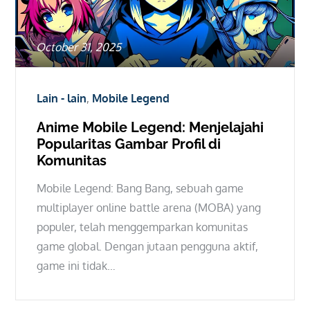
Posted
October 31, 2025
on
Lain - lain
Mobile Legend
Anime Mobile Legend: Menjelajahi
Popularitas Gambar Profil di
Komunitas
Mobile Legend: Bang Bang, sebuah game
multiplayer online battle arena (MOBA) yang
populer, telah menggemparkan komunitas
game global. Dengan jutaan pengguna aktif,
game ini tidak…