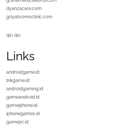
grahamedicalkurdi.com
dyanzacare.com
griyabromoclinic.com
qiu qiu
Links
androidgame.id
trikgame.id
androidgaming.id
gameandroid.id
gameiphone.id
iphonegames.id
gamepc.id