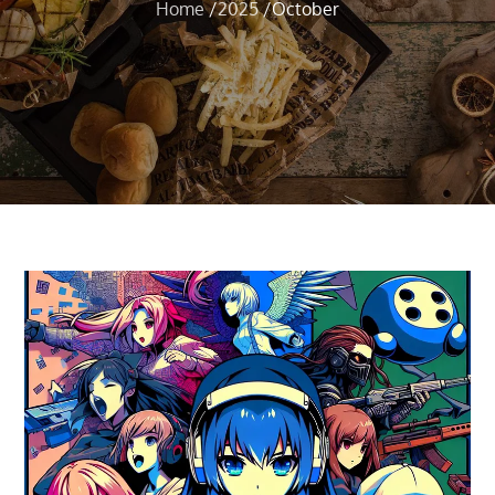
Home
2025
October