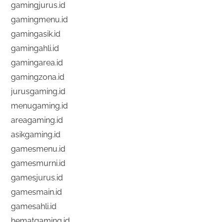
gamingjurus.id
gamingmenu.id
gamingasik.id
gamingahli.id
gamingarea.id
gamingzona.id
jurusgaming.id
menugaming.id
areagaming.id
asikgaming.id
gamesmenu.id
gamesmurni.id
gamesjurus.id
gamesmain.id
gamesahli.id
hematgaming.id