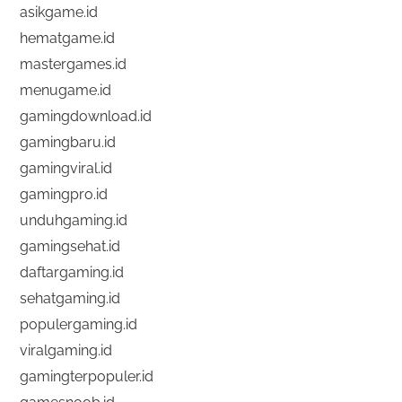
asikgame.id
hematgame.id
mastergames.id
menugame.id
gamingdownload.id
gamingbaru.id
gamingviral.id
gamingpro.id
unduhgaming.id
gamingsehat.id
daftargaming.id
sehatgaming.id
populergaming.id
viralgaming.id
gamingterpopuler.id