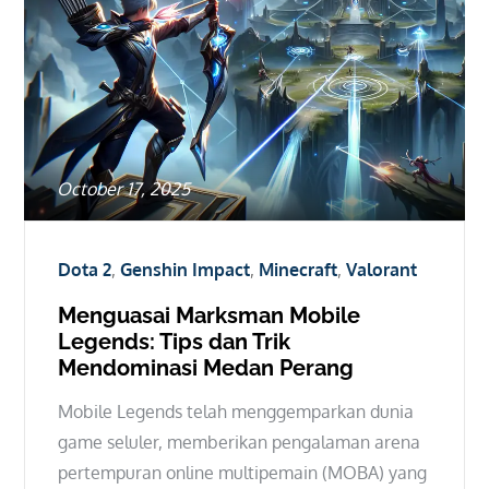
Posted
October 17, 2025
on
Dota 2
Genshin Impact
Minecraft
Valorant
Menguasai Marksman Mobile
Legends: Tips dan Trik
Mendominasi Medan Perang
Mobile Legends telah menggemparkan dunia
game seluler, memberikan pengalaman arena
pertempuran online multipemain (MOBA) yang