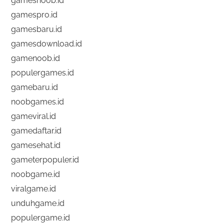
gamesnoob.id
gamespro.id
gamesbaru.id
gamesdownload.id
gamenoob.id
populergames.id
gamebaru.id
noobgames.id
gameviral.id
gamedaftar.id
gamesehat.id
gameterpopuler.id
noobgame.id
viralgame.id
unduhgame.id
populergame.id