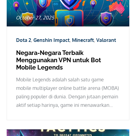
Posted
October 27, 2025
on
Dota 2
Genshin Impact
Minecraft
Valorant
Negara-Negara Terbaik
Menggunakan VPN untuk Bot
Mobile Legends
Mobile Legends adalah salah satu game
mobile multiplayer online battle arena (MOBA)
paling populer di dunia. Dengan jutaan pemain
aktif setiap harinya, game ini menawarkan…