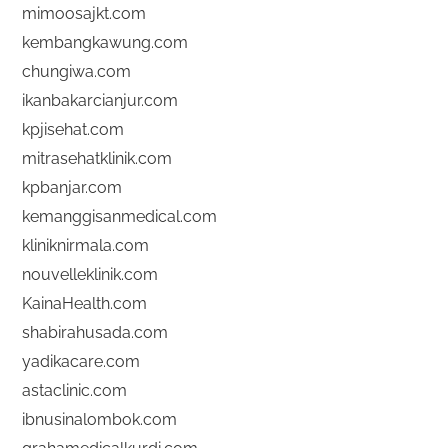
mimoosajkt.com
kembangkawung.com
chungiwa.com
ikanbakarcianjur.com
kpjisehat.com
mitrasehatklinik.com
kpbanjar.com
kemanggisanmedical.com
kliniknirmala.com
nouvelleklinik.com
KainaHealth.com
shabirahusada.com
yadikacare.com
astaclinic.com
ibnusinalombok.com