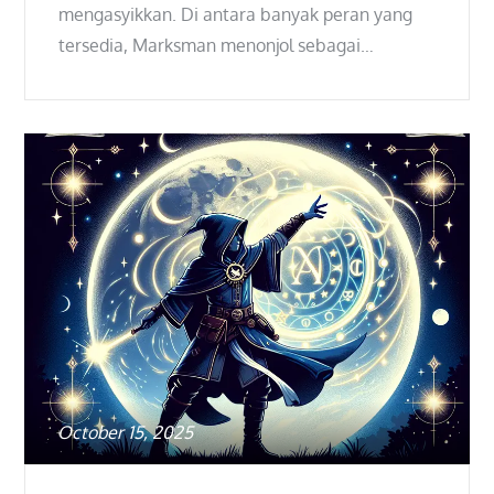
mengasyikkan. Di antara banyak peran yang
tersedia, Marksman menonjol sebagai…
Posted
October 15, 2025
on