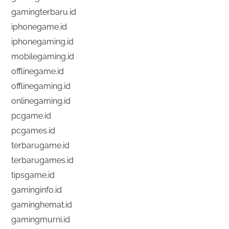
gamingterbaru.id
iphonegame.id
iphonegaming.id
mobilegaming.id
offlinegame.id
offlinegaming.id
onlinegaming.id
pcgame.id
pcgames.id
terbarugame.id
terbarugames.id
tipsgame.id
gaminginfo.id
gaminghemat.id
gamingmurni.id