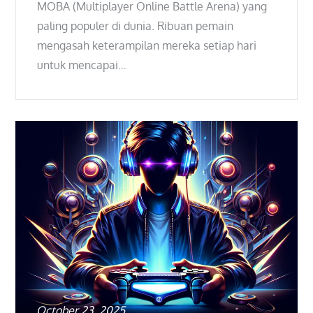
MOBA (Multiplayer Online Battle Arena) yang
paling populer di dunia. Ribuan pemain
mengasah keterampilan mereka setiap hari
untuk mencapai…
Posted
October 23, 2025