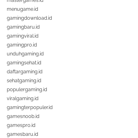
mastergames.id
menugame.id
gamingdownload.id
gamingbaru.id
gamingviral.id
gamingpro.id
unduhgaming.id
gamingsehat.id
daftargaming.id
sehatgaming.id
populergaming.id
viralgaming.id
gamingterpopuler.id
gamesnoob.id
gamespro.id
gamesbaru.id