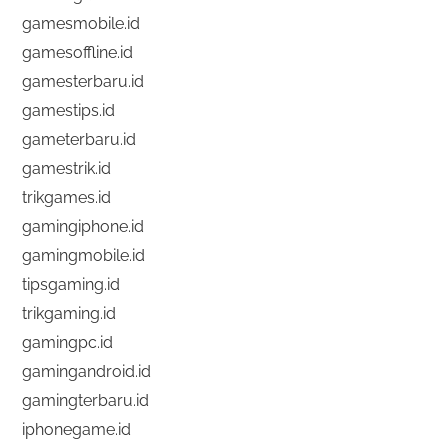
gamesmobile.id
gamesoffline.id
gamesterbaru.id
gamestips.id
gameterbaru.id
gamestrik.id
trikgames.id
gamingiphone.id
gamingmobile.id
tipsgaming.id
trikgaming.id
gamingpc.id
gamingandroid.id
gamingterbaru.id
iphonegame.id