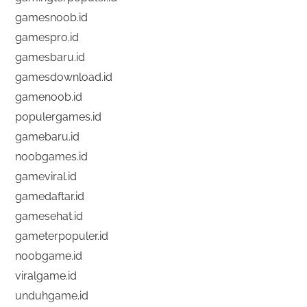
gamesnoob.id
gamespro.id
gamesbaru.id
gamesdownload.id
gamenoob.id
populergames.id
gamebaru.id
noobgames.id
gameviral.id
gamedaftar.id
gamesehat.id
gameterpopuler.id
noobgame.id
viralgame.id
unduhgame.id