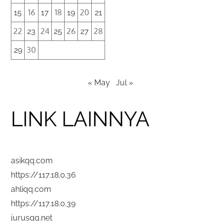
16
18
20
15
17
19
21
22
24
26
28
23
25
27
30
29
« May
Jul »
LINK LAINNYA
asikqq.com
https://117.18.0.36
ahliqq.com
https://117.18.0.39
jurusqq.net