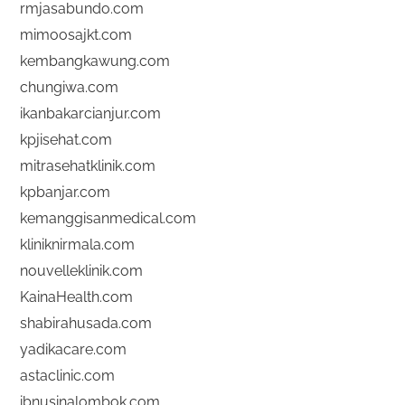
rmjasabundo.com
mimoosajkt.com
kembangkawung.com
chungiwa.com
ikanbakarcianjur.com
kpjisehat.com
mitrasehatklinik.com
kpbanjar.com
kemanggisanmedical.com
kliniknirmala.com
nouvelleklinik.com
KainaHealth.com
shabirahusada.com
yadikacare.com
astaclinic.com
ibnusinalombok.com