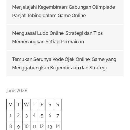
Menjelajahi Kegembiraan: Gabungan Olimpiade
Panjat Tebing dalam Game Online
Menguasai Ludo Online: Strategi dan Tips
Memenangkan Setiap Permainan
Temukan Serunya Kode Ojek Online: Game yang
Menggabungkan Kegembiraan dan Strategi
June 2026
M
T
W
T
F
S
S
2
4
6
1
3
5
7
8
10
12
14
9
11
13