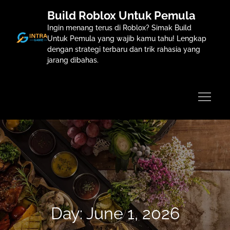
Skip
Build Roblox Untuk Pemula
to
Ingin menang terus di Roblox? Simak Build
content
Untuk Pemula yang wajib kamu tahu! Lengkap
dengan strategi terbaru dan trik rahasia yang
jarang dibahas.
Day:
June 1, 2026