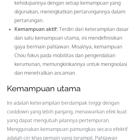
kehidupannya dengan setiap kemampuan yang
digunakan, meningkatkan pertarungannya dalam
pertarungan.
Kemampuan aktif:
Terdiri dari keterampilan dasar
dan satu kemampuan utama, ini mendefinisikan
gaya bermain pahlawan. Misalnya, kemampuan
Chou fokus pada mobilitas dan pengendalian
kerumunan, memungkinkannya untuk mengisolasi
dan menetralkan ancaman.
Kemampuan utama
Ini adalah keterampilan berdampak tinggi dengan
cooldown yang lebih panjang, menawarkan efek kuat
yang dapat mengubah jalannya pertempuran.
Menggunakan kemampuan pamungkas secara efektif
adalah ciri khas pemain yang terampil. Pahlawan