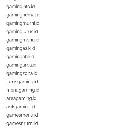
gaminginfo.id
gaminghemat.id
gamingmurni.id
gamingjurus.id
gamingmenu.id
gamingasik.id
gamingahli.id
gamingarea.id
gamingzona.id
jurusgaming.id
menugaming.id
areagaming.id
asikgaming.id
gamesmenu.id
gamesmurni.id