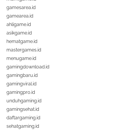
gamesarea.id
gamearea.id
ahligame.id
asikgame.id
hematgame.id
mastergames.id
menugame.id
gamingdownload.id
gamingbaru.id
gamingviral.id
gamingpro.id
unduhgaming.id
gamingsehat.id
daftargaming.id
sehatgaming.id