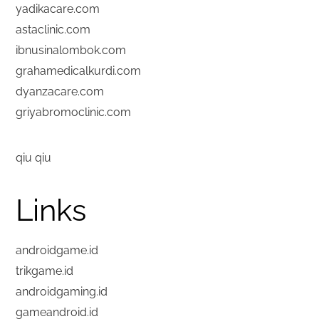
yadikacare.com
astaclinic.com
ibnusinalombok.com
grahamedicalkurdi.com
dyanzacare.com
griyabromoclinic.com
qiu qiu
Links
androidgame.id
trikgame.id
androidgaming.id
gameandroid.id