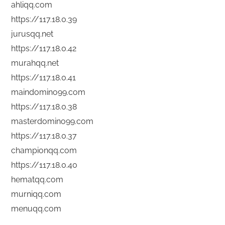
ahliqq.com
https://117.18.0.39
jurusqq.net
https://117.18.0.42
murahqq.net
https://117.18.0.41
maindomino99.com
https://117.18.0.38
masterdomino99.com
https://117.18.0.37
championqq.com
https://117.18.0.40
hematqq.com
murniqq.com
menuqq.com