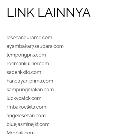
LINK LAINNYA
lesehangurame.com
ayambakar7saudara.com
tempongpns.com
roemahkuliner.com
saoenkkito.com
handayaniprima.com
kampungmakan.com
luckycatck.com
rmbakoelkita.com
angelesehan.com
bluejasminejkt.com
Mrobak.com