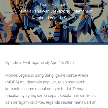
Home
Dota 2
Dinamika Pahlawan Dieksplorasi: Memahami
Karakter Legenda Seluler
Posted
By:
admin@intragame.id
April 10, 2025
on
Mobile Legends: Bang Bang, game Battle Arena
(MOBA) multipemain populer, telah mengambil
komunitas game global dengan badai. Dengan
tindakannya yang serba cepat, kedalaman strategis,
dan beragam karakter, legenda seluler menawarkan