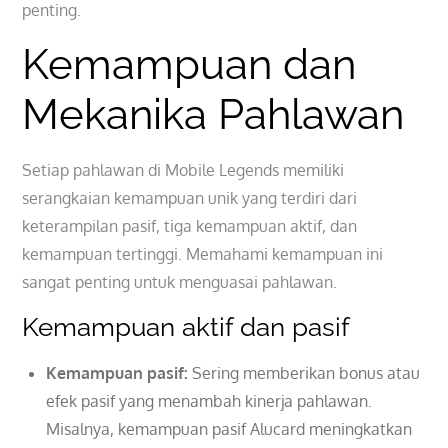
penting.
Kemampuan dan
Mekanika Pahlawan
Setiap pahlawan di Mobile Legends memiliki
serangkaian kemampuan unik yang terdiri dari
keterampilan pasif, tiga kemampuan aktif, dan
kemampuan tertinggi. Memahami kemampuan ini
sangat penting untuk menguasai pahlawan.
Kemampuan aktif dan pasif
Kemampuan pasif:
Sering memberikan bonus atau
efek pasif yang menambah kinerja pahlawan.
Misalnya, kemampuan pasif Alucard meningkatkan