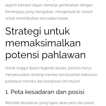
seperti Johnson dapat memulai perkelahian dengan
formingnya yang mengubah, mengemudi ke musuh
untuk menimbulkan kerusakan besar.
Strategi untuk
memaksimalkan
potensi pahlawan
Untuk unggul dalam legenda seluler, pemain harus
menyesuaikan strategi mereka berdasarkan kekuatan
pahlawan mereka dan komposisi tim musuh.
1. Peta kesadaran dan posisi
Memiliki kesadaran yang tajam akan peta dan posisi