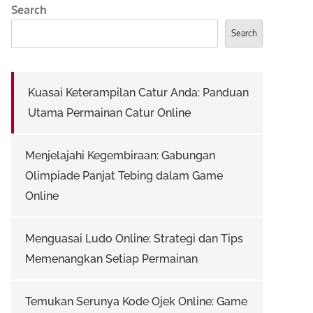
Search
Search
Kuasai Keterampilan Catur Anda: Panduan
Utama Permainan Catur Online
Menjelajahi Kegembiraan: Gabungan
Olimpiade Panjat Tebing dalam Game
Online
Menguasai Ludo Online: Strategi dan Tips
Memenangkan Setiap Permainan
Temukan Serunya Kode Ojek Online: Game