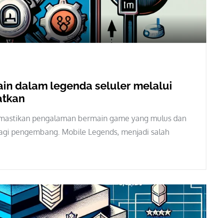
n dalam legenda seluler melalui
atkan
memastikan pengalaman bermain game yang mulus dan
agi pengembang. Mobile Legends, menjadi salah