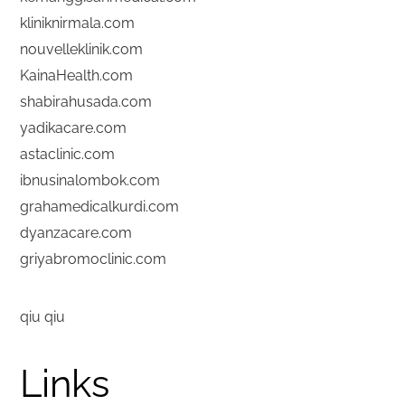
kliniknirmala.com
nouvelleklinik.com
KainaHealth.com
shabirahusada.com
yadikacare.com
astaclinic.com
ibnusinalombok.com
grahamedicalkurdi.com
dyanzacare.com
griyabromoclinic.com
qiu qiu
Links