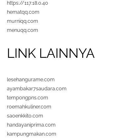
https://117.18.0.40
hematqq.com
murniqq.com
menuqq.com
LINK LAINNYA
lesehangurame.com
ayambakar7saudara.com
tempongpns.com
roemahkuliner.com
saoenkkito.com
handayaniprima.com
kampungmakan.com