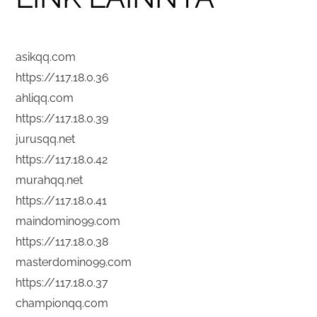
asikqq.com
https://117.18.0.36
ahliqq.com
https://117.18.0.39
jurusqq.net
https://117.18.0.42
murahqq.net
https://117.18.0.41
maindomino99.com
https://117.18.0.38
masterdomino99.com
https://117.18.0.37
championqq.com