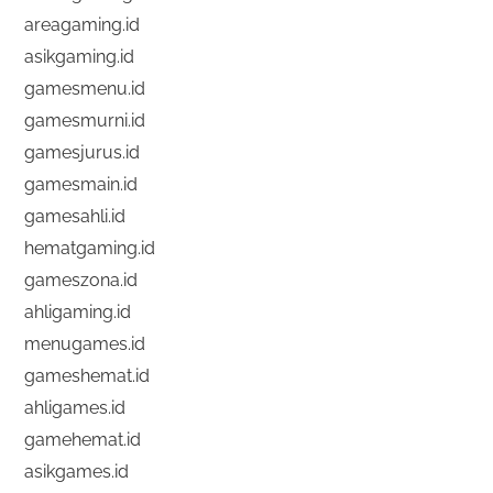
areagaming.id
asikgaming.id
gamesmenu.id
gamesmurni.id
gamesjurus.id
gamesmain.id
gamesahli.id
hematgaming.id
gameszona.id
ahligaming.id
menugames.id
gameshemat.id
ahligames.id
gamehemat.id
asikgames.id