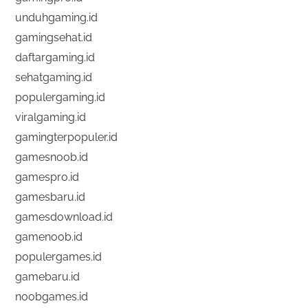
unduhgaming.id
gamingsehat.id
daftargaming.id
sehatgaming.id
populergaming.id
viralgaming.id
gamingterpopuler.id
gamesnoob.id
gamespro.id
gamesbaru.id
gamesdownload.id
gamenoob.id
populergames.id
gamebaru.id
noobgames.id