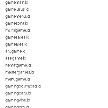
gamemain.id
gamejurus.id
gamemenu.id
gamezona.id
murnigame.id
gamesarea.id
gamearea.id
ahligame.id
asikgame.id
hematgame.id
mastergames.id
menugame.id
gamingdownload.id
gamingbaru.id
gamingviral.id
gamingpro.id