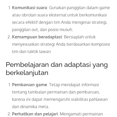
Komunikasi suara
: Gunakan panggilan dalam game
atau obrolan suara eksternal untuk berkomunikasi
secara efektif dengan tim Anda mengenai strategi,
panggilan out, dan posisi musuh.
Kemampuan beradaptasi
: Bersiaplah untuk
menyesuaikan strategi Anda berdasarkan komposisi
tim dan taktik lawan.
Pembelajaran dan adaptasi yang
berkelanjutan
Pembaruan game
: Tetap mendapat informasi
tentang tambalan permainan dan pembaruan,
karena ini dapat memengaruhi viabilitas pahlawan
dan dinamika meta.
Perhatikan dan pelajari
: Mengamati permainan