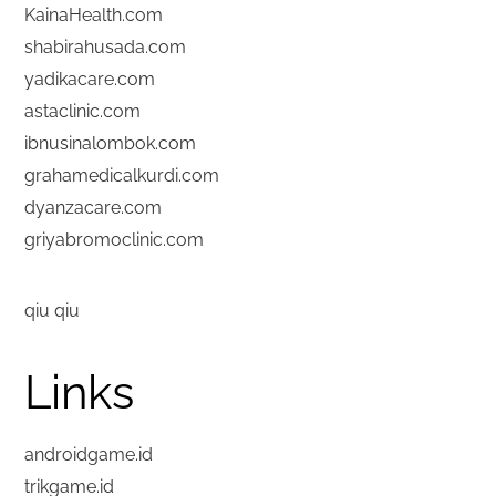
KainaHealth.com
shabirahusada.com
yadikacare.com
astaclinic.com
ibnusinalombok.com
grahamedicalkurdi.com
dyanzacare.com
griyabromoclinic.com
qiu qiu
Links
androidgame.id
trikgame.id