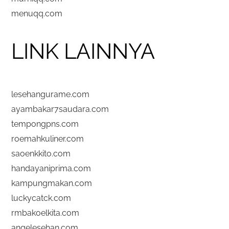
menuqq.com
LINK LAINNYA
lesehangurame.com
ayambakar7saudara.com
tempongpns.com
roemahkuliner.com
saoenkkito.com
handayaniprima.com
kampungmakan.com
luckycatck.com
rmbakoelkita.com
angelesehan.com