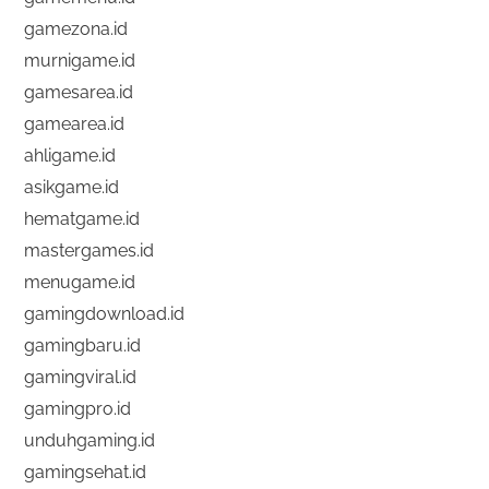
gamezona.id
murnigame.id
gamesarea.id
gamearea.id
ahligame.id
asikgame.id
hematgame.id
mastergames.id
menugame.id
gamingdownload.id
gamingbaru.id
gamingviral.id
gamingpro.id
unduhgaming.id
gamingsehat.id