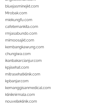
bluejasminejkt.com
Mrobak.com
miekungfu.com
cafetemankita.com
rmjasabundo.com
mimoosajkt.com
kembangkawung.com
chungiwa.com
ikanbakarcianjur.com
kpjisehat.com
mitrasehatklinik.com
kpbanjar.com
kemanggisanmedical.com
kliniknirmala.com
nouvelleklinik.com