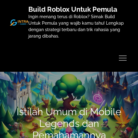
Skip
Build Roblox Untuk Pemula
to
Ingin menang terus di Roblox? Simak Build
content
Untuk Pemula yang wajib kamu tahu! Lengkap
dengan strategi terbaru dan trik rahasia yang
jarang dibahas.
Istilah Umum di Mobile
Legends dan
Pemahamannya