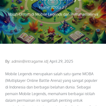
Home
Dota 2
Istilah Umum di Mobile Legends dan Pemahamannya
Posted
By:
admin@intragame.id
April 29, 2025
on
Mobile Legends merupakan salah satu game MOBA
(Multiplayer Online Battle Arena) yang sangat populer
di Indonesia dan berbagai belahan dunia. Sebagai
pemain Mobile Legends, memahami berbagai istilah
dalam permainan ini sangatlah penting untuk