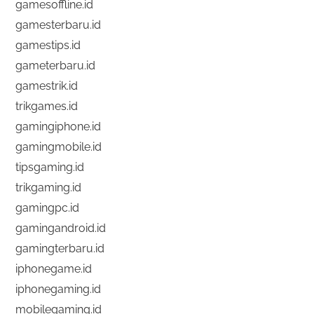
gamesoffline.id
gamesterbaru.id
gamestips.id
gameterbaru.id
gamestrik.id
trikgames.id
gamingiphone.id
gamingmobile.id
tipsgaming.id
trikgaming.id
gamingpc.id
gamingandroid.id
gamingterbaru.id
iphonegame.id
iphonegaming.id
mobilegaming.id