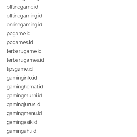
offlinegame.id
offlinegaming.id
onlinegaming.id
pcgame.id
pcgames.id
terbarugame.id
terbarugames.id
tipsgame.id
gaminginfo.id
gaminghemat.id
gamingmurni.id
gamingjurus.id
gamingmenu.id
gamingasik.id
gamingahli.id