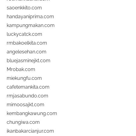
saoenkkito.com
handayaniprima.com
kampungmakan.com
luckycatck.com
rmbakoelkita.com
angelesehan.com
bluejasminejkt.com
Mrobak.com
miekungfu.com
cafetemankita.com
rmjasabundo.com
mimoosajkt.com
kembangkawung.com
chungiwa.com
ikanbakarcianjur.com