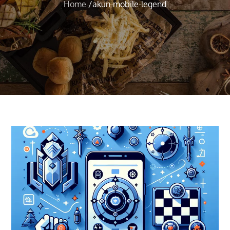
Home
akun-mobile-legend