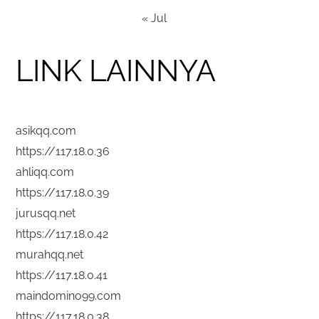
« Jul
LINK LAINNYA
asikqq.com
https://117.18.0.36
ahliqq.com
https://117.18.0.39
jurusqq.net
https://117.18.0.42
murahqq.net
https://117.18.0.41
maindomino99.com
https://117.18.0.38