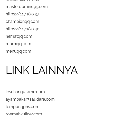
masterdomino99.com
https://117.18.0.37
championqq.com
https://117.18.0.40
hematqq.com
murniqq.com
menuqq.com
LINK LAINNYA
lesehangurame.com
ayambakar7saudara.com
tempongpns.com
roemahkuliner.com