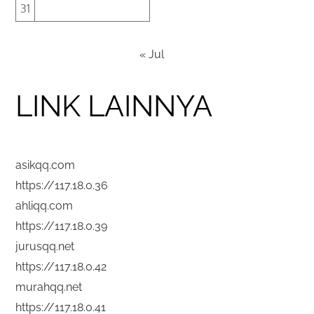
31
« Jul
LINK LAINNYA
asikqq.com
https://117.18.0.36
ahliqq.com
https://117.18.0.39
jurusqq.net
https://117.18.0.42
murahqq.net
https://117.18.0.41