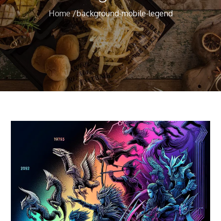
Home
background-mobile-legend