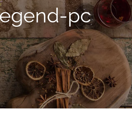
legend-pc