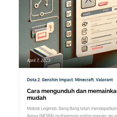
Posted
April 7, 2025
on
Dota 2
Genshin Impact
Minecraft
Valorant
Cara mengunduh dan memainkan 
mudah
Mobile Legends: Bang Bang telah mendapatkan 
Arena (MOBA) multipemain paling populer seca