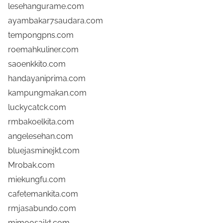
lesehangurame.com
ayambakar7saudara.com
tempongpns.com
roemahkuliner.com
saoenkkito.com
handayaniprima.com
kampungmakan.com
luckycatck.com
rmbakoelkita.com
angelesehan.com
bluejasminejkt.com
Mrobak.com
miekungfu.com
cafetemankita.com
rmjasabundo.com
mimoosajkt.com