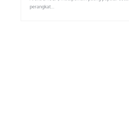
perangkat…