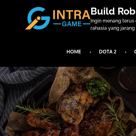
Skip
Build Ro
to
content
Ingin menang terus 
rahasia yang jarang
HOME
DOTA 2