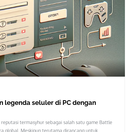
legenda seluler di PC dengan
reputasi termasyhur sebagai salah satu game Battle
ra global. Meskipun terutama dirancang untuk