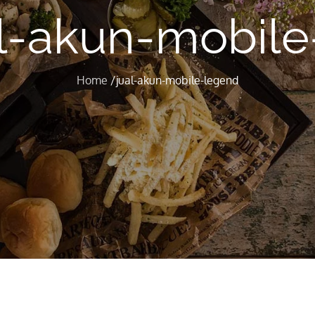
al-akun-mobil
Home
jual-akun-mobile-legend