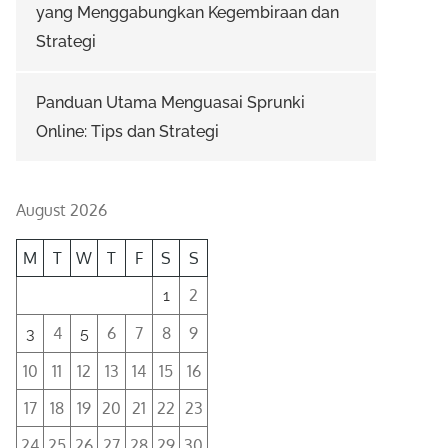
yang Menggabungkan Kegembiraan dan
Strategi
Panduan Utama Menguasai Sprunki
Online: Tips dan Strategi
August 2026
M
T
W
T
F
S
S
2
1
4
6
7
8
9
3
5
10
11
12
13
14
15
16
17
18
19
20
21
22
23
24
25
26
27
28
29
30