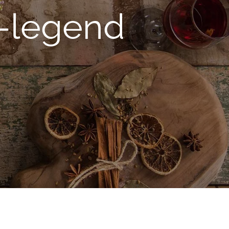
e-legend