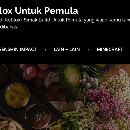
blox Untuk Pemula
di Roblox? Simak Build Untuk Pemula yang wajib kamu tahu!
 dibahas.
GENSHIN IMPACT
LAIN – LAIN
MINECRAFT