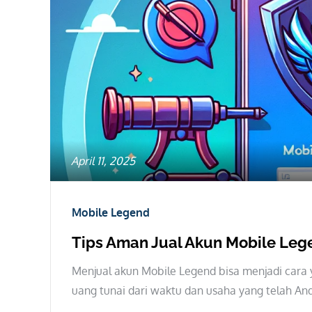
Posted
April 11, 2025
on
Mobile Legend
Tips Aman Jual Akun Mobile Lege
Menjual akun Mobile Legend bisa menjadi car
uang tunai dari waktu dan usaha yang telah A