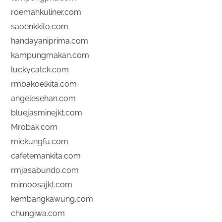
roemahkuliner.com
saoenkkito.com
handayaniprima.com
kampungmakan.com
luckycatck.com
rmbakoelkita.com
angelesehan.com
bluejasminejkt.com
Mrobak.com
miekungfu.com
cafetemankita.com
rmjasabundo.com
mimoosajkt.com
kembangkawung.com
chungiwa.com