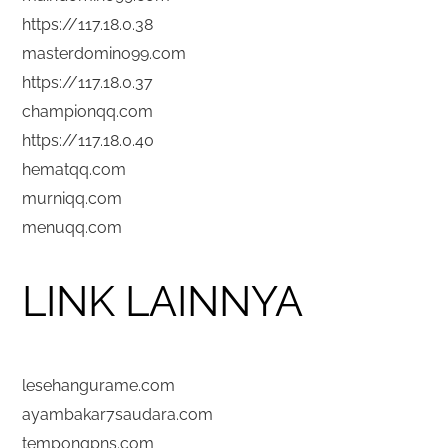
https://117.18.0.38
masterdomino99.com
https://117.18.0.37
championqq.com
https://117.18.0.40
hematqq.com
murniqq.com
menuqq.com
LINK LAINNYA
lesehangurame.com
ayambakar7saudara.com
tempongpns.com