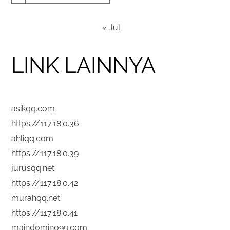
« Jul
LINK LAINNYA
asikqq.com
https://117.18.0.36
ahliqq.com
https://117.18.0.39
jurusqq.net
https://117.18.0.42
murahqq.net
https://117.18.0.41
maindomino99.com