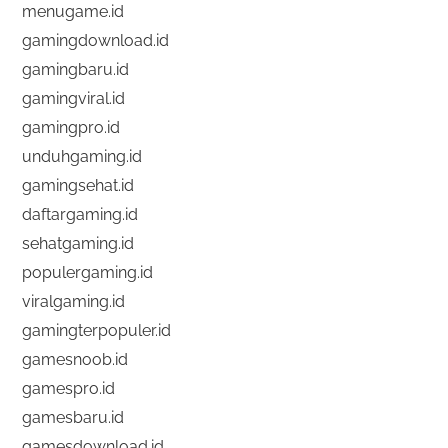
menugame.id
gamingdownload.id
gamingbaru.id
gamingviral.id
gamingpro.id
unduhgaming.id
gamingsehat.id
daftargaming.id
sehatgaming.id
populergaming.id
viralgaming.id
gamingterpopuler.id
gamesnoob.id
gamespro.id
gamesbaru.id
gamesdownload.id