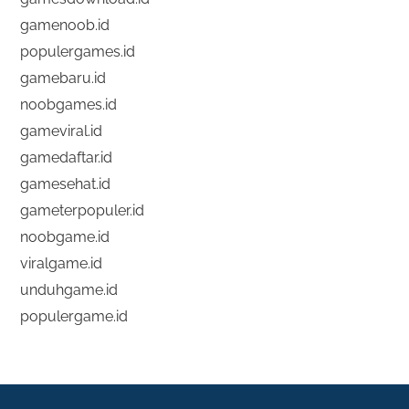
gamenoob.id
populergames.id
gamebaru.id
noobgames.id
gameviral.id
gamedaftar.id
gamesehat.id
gameterpopuler.id
noobgame.id
viralgame.id
unduhgame.id
populergame.id