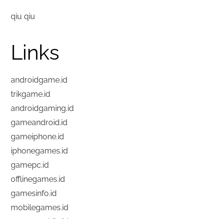
qiu qiu
Links
androidgame.id
trikgame.id
androidgaming.id
gameandroid.id
gameiphone.id
iphonegames.id
gamepc.id
offlinegames.id
gamesinfo.id
mobilegames.id