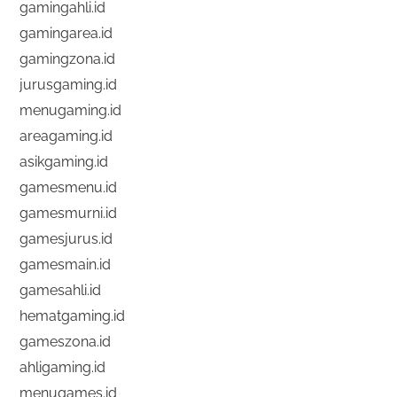
gamingahli.id
gamingarea.id
gamingzona.id
jurusgaming.id
menugaming.id
areagaming.id
asikgaming.id
gamesmenu.id
gamesmurni.id
gamesjurus.id
gamesmain.id
gamesahli.id
hematgaming.id
gameszona.id
ahligaming.id
menugames.id