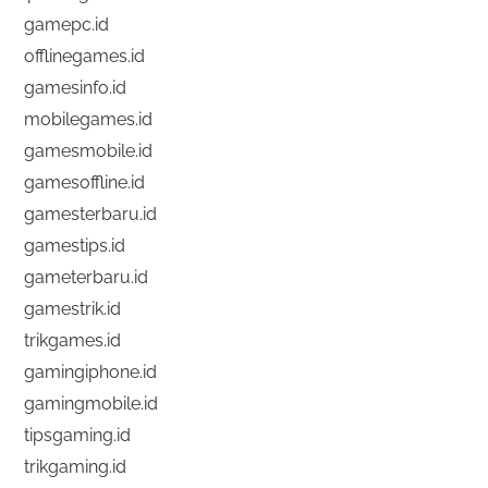
gamepc.id
offlinegames.id
gamesinfo.id
mobilegames.id
gamesmobile.id
gamesoffline.id
gamesterbaru.id
gamestips.id
gameterbaru.id
gamestrik.id
trikgames.id
gamingiphone.id
gamingmobile.id
tipsgaming.id
trikgaming.id