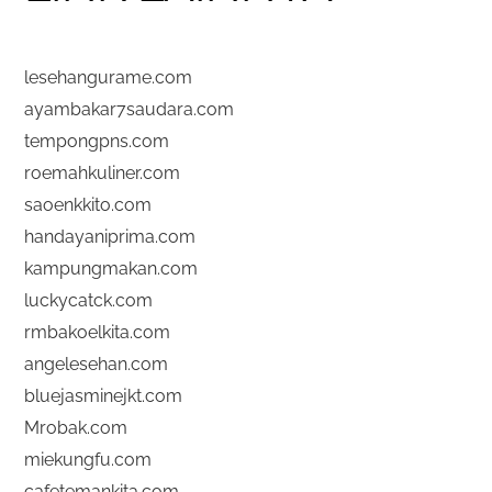
lesehangurame.com
ayambakar7saudara.com
tempongpns.com
roemahkuliner.com
saoenkkito.com
handayaniprima.com
kampungmakan.com
luckycatck.com
rmbakoelkita.com
angelesehan.com
bluejasminejkt.com
Mrobak.com
miekungfu.com
cafetemankita.com