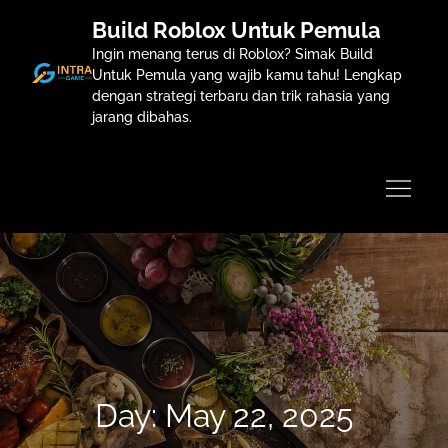
Skip
Build Roblox Untuk Pemula
to
Ingin menang terus di Roblox? Simak Build
content
Untuk Pemula yang wajib kamu tahu! Lengkap
dengan strategi terbaru dan trik rahasia yang
jarang dibahas.
Day:
May 22, 2025