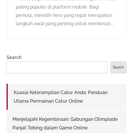
paling populer di platform mobile. Bagi
pemula, memilih hero yang tepat merupakan
langkah awal yang penting untuk menikmati…
Search
Search
Kuasai Keterampilan Catur Anda: Panduan
Utama Permainan Catur Online
Menjelajahi Kegembiraan: Gabungan Olimpiade
Panjat Tebing dalam Game Online