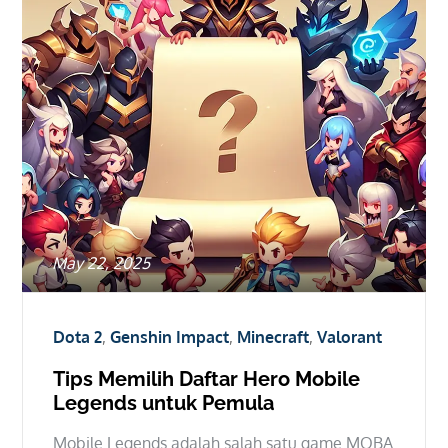
Posted
May 22, 2025
on
Dota 2
Genshin Impact
Minecraft
Valorant
Tips Memilih Daftar Hero Mobile
Legends untuk Pemula
Mobile Legends adalah salah satu game MOBA