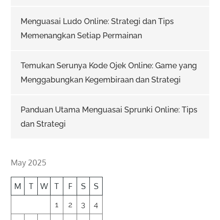
Menguasai Ludo Online: Strategi dan Tips
Memenangkan Setiap Permainan
Temukan Serunya Kode Ojek Online: Game yang
Menggabungkan Kegembiraan dan Strategi
Panduan Utama Menguasai Sprunki Online: Tips
dan Strategi
May 2025
M
T
W
T
F
S
S
1
2
3
4