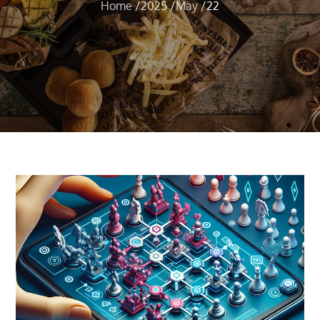
Home
2025
May
22