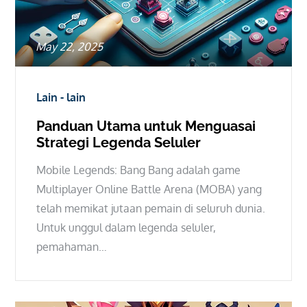
Posted
May 22, 2025
on
Lain - lain
Panduan Utama untuk Menguasai
Strategi Legenda Seluler
Mobile Legends: Bang Bang adalah game
Multiplayer Online Battle Arena (MOBA) yang
telah memikat jutaan pemain di seluruh dunia.
Untuk unggul dalam legenda seluler,
pemahaman…