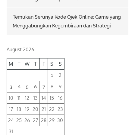
Temukan Serunya Kode Ojek Online: Game yang
Menggabungkan Kegembiraan dan Strategi
August 2026
M
T
W
T
F
S
S
2
1
4
6
8
9
3
5
7
10
11
12
13
14
15
16
17
18
19
20
21
22
23
24
25
26
27
28
29
30
31