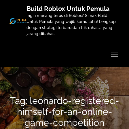
Skip
Build Roblox Untuk Pemula
to
Ingin menang terus di Roblox? Simak Build
content
Untuk Pemula yang wajib kamu tahu! Lengkap
dengan strategi terbaru dan trik rahasia yang
jarang dibahas.
Tag:
leonardo-registered-
himself-for-an-online-
game-competition