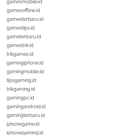
gamesmobile.id
gamesoffline.id
gamesterbaru.id
gamestips.id
gameterbaru.id
gamestrik.id
trikgames.id
gamingiphone.id
gamingmobile.id
tipsgaming.id
trikgaming.id
gamingpc.id
gamingandroid.id
gamingterbaru.id
iphonegame.id
iphonegaming.id