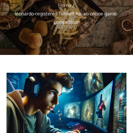
Home
leonardo-registered-himself-for-an-online-game-
competition