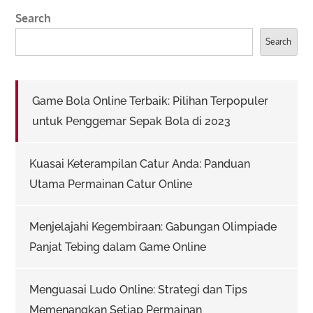
Search
Search
Game Bola Online Terbaik: Pilihan Terpopuler
untuk Penggemar Sepak Bola di 2023
Kuasai Keterampilan Catur Anda: Panduan
Utama Permainan Catur Online
Menjelajahi Kegembiraan: Gabungan Olimpiade
Panjat Tebing dalam Game Online
Menguasai Ludo Online: Strategi dan Tips
Memenangkan Setiap Permainan