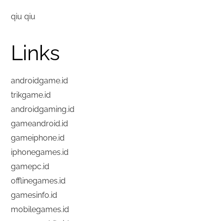
qiu qiu
Links
androidgame.id
trikgame.id
androidgaming.id
gameandroid.id
gameiphone.id
iphonegames.id
gamepc.id
offlinegames.id
gamesinfo.id
mobilegames.id