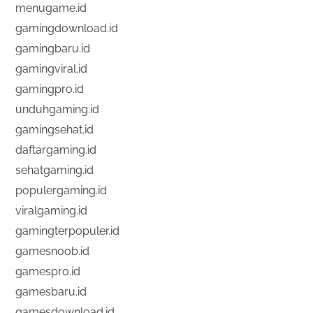
menugame.id
gamingdownload.id
gamingbaru.id
gamingviral.id
gamingpro.id
unduhgaming.id
gamingsehat.id
daftargaming.id
sehatgaming.id
populergaming.id
viralgaming.id
gamingterpopuler.id
gamesnoob.id
gamespro.id
gamesbaru.id
gamesdownload.id