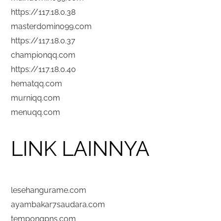
https://117.18.0.38
masterdomino99.com
https://117.18.0.37
championqq.com
https://117.18.0.40
hematqq.com
murniqq.com
menuqq.com
LINK LAINNYA
lesehangurame.com
ayambakar7saudara.com
tempongpns.com